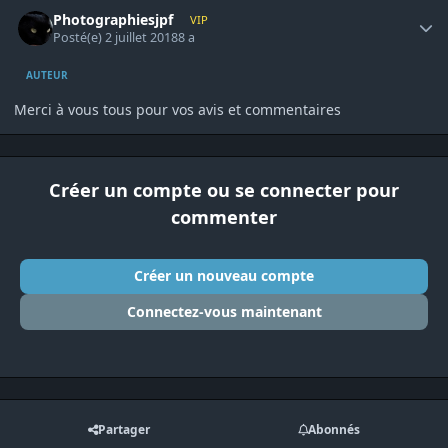
Author stats
Photographiesjpf
VIP
Posté(e)
2 juillet 2018
8 a
AUTEUR
Merci à vous tous pour vos avis et commentaires
Créer un compte ou se connecter pour
commenter
Créer un nouveau compte
Connectez-vous maintenant
Partager
Abonnés