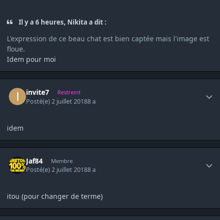
Il y a 6 heures, Nikita a dit :
L'expression de ce beau chat est bien captée mais l'image est
floue.
Idem pour moi
Author stats
invite7
Restreint
Posté(e)
2 juillet 2018
8 a
idem
Author stats
Jaf84
Membre
Posté(e)
2 juillet 2018
8 a
itou (pour changer de terme)