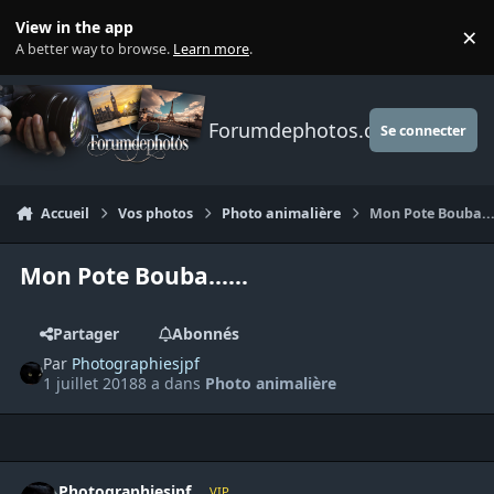
Aller au contenu
View in the app
×
Di
A better way to browse.
Learn more
.
Forumdephotos.com
Se connecter
Accueil
Vos photos
Photo animalière
Mon Pote Bouba...
Mon Pote Bouba......
Partager
Abonnés
Par
Photographiesjpf
1 juillet 2018
8 a
dans
Photo animalière
Author stats
Photographiesjpf
VIP