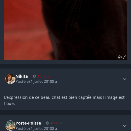
Author stats
Nikita
Admins
Posté(e)
1 juillet 2018
8 a
L'expression de ce beau chat est bien captée mais l'image est
floue.
Author stats
Porte-Poisse
Admins
Posté(e)
1 juillet 2018
8 a