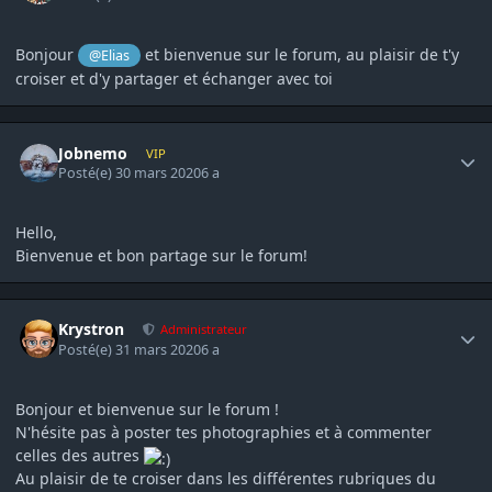
Bonjour
et bienvenue sur le forum, au plaisir de t'y
@Elias
croiser et d'y partager et échanger avec toi
Author stats
Jobnemo
VIP
Posté(e)
30 mars 2020
6 a
Hello,
Bienvenue et bon partage sur le forum!
Author stats
Krystron
Administrateur
Posté(e)
31 mars 2020
6 a
Bonjour et bienvenue sur le forum !
N'hésite pas à poster tes photographies et à commenter
celles des autres
Au plaisir de te croiser dans les différentes rubriques du