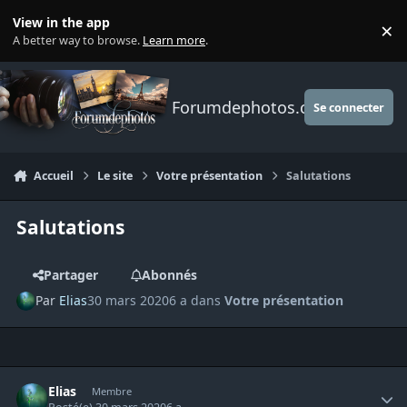
Aller au contenu
View in the app
×
Di
A better way to browse.
Learn more
.
Forumdephotos.com
Se connecter
Accueil
Le site
Votre présentation
Salutations
Salutations
Partager
Abonnés
Par
Elias
30 mars 2020
6 a
dans
Votre présentation
Author stats
Elias
Membre