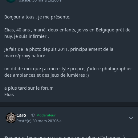
Posté(e)
30 mars 2020
6 a
Bonjour a tous , je me présente,
Elias, 40 ans , marié, deux enfants, je vis en Belgique prêt de
huy, je suis infirmier .
Je fais de la photo depuis 2011, principalement de la
macro/proxy nature.
on dit de moi que j'ai mon style propre, j'adore photographier
des ambiances et des jeux de lumières
:)
a plus tard sur le forum
Elias
Author stats
Caro
Modérateur
Posté(e)
30 mars 2020
6 a
Bonjour et bienvenue parmi nous pour plein d'échanges à