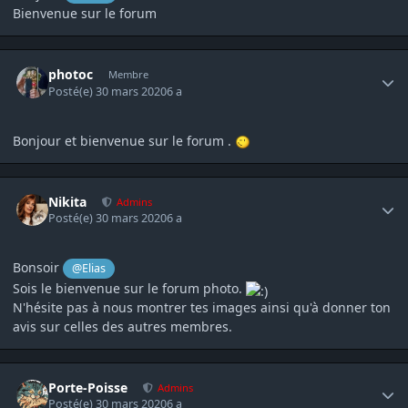
Bienvenue sur le forum
Author stats
photoc
Membre
Posté(e)
30 mars 2020
6 a
Bonjour et bienvenue sur le forum .
Author stats
Nikita
Admins
Posté(e)
30 mars 2020
6 a
Bonsoir
@Elias
Sois le bienvenue sur le forum photo.
N'hésite pas à nous montrer tes images ainsi qu'à donner ton
avis sur celles des autres membres.
Author stats
Porte-Poisse
Admins
Posté(e)
30 mars 2020
6 a