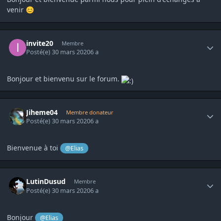
venir
😊
Author stats
invite20
Membre
Posté(e)
30 mars 2020
6 a
Bonjour et bienvenu sur le forum.
Author stats
Jiheme04
Membre donateur
Posté(e)
30 mars 2020
6 a
Bienvenue à toi
@Elias
Author stats
LutinDusud
Membre
Posté(e)
30 mars 2020
6 a
Bonjour
@Elias