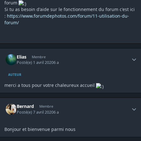
forum
Si tu as besoin d'aide sur le fonctionnement du forum c'est ici
:
https://www.forumdephotos.com/forum/11-utilisation-du-
forum/
Author stats
Elias
Membre
Posté(e)
1 avril 2020
6 a
AUTEUR
merci a tous pour votre chaleureux accueil
Author stats
Bernard
Membre
Posté(e)
7 avril 2020
6 a
Bonjour et bienvenue parmi nous