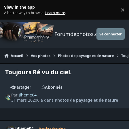
Aller au contenu
View in the app
×
Di
A better way to browse.
Learn more
.
Forumdephotos.com
Se connecter
Accueil
Vos photos
Photos de paysage et de nature
Touj
Toujours Ré vu du ciel.
Partager
Abonnés
Par
Jiheme04
31 mars 2020
6 a
dans
Photos de paysage et de nature
Author stats
Jiheme04
Membre donateur