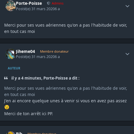
Porte-Poisse
Admins
Posté(e)
31 mars 2020
6 a
Merci pour ses vues aériennes qu'on a pas l'habitude de voir,
en tout cas moi
Author stats
Jiheme04
Membre donateur
Posté(e)
31 mars 2020
6 a
AUTEUR
il y a 4 minutes, Porte-Poisse a dit :
Merci pour ses vues aériennes qu'on a pas l'habitude de voir,
en tout cas moi
J'en ai encore quelque unes à venir si vous en avez pas assez
😉
Merci de ton arrêt ici PP.
Author stats
Bib
Membre donateur