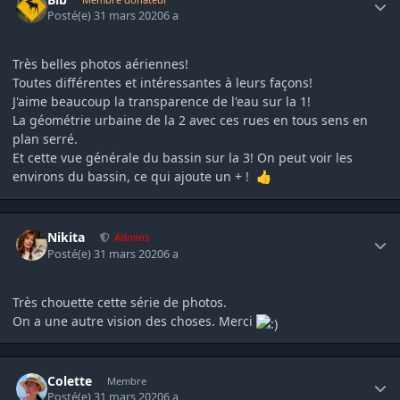
Posté(e)
31 mars 2020
6 a
Très belles photos aériennes!
Toutes différentes et intéressantes à leurs façons!
J'aime beaucoup la transparence de l'eau sur la 1!
La géométrie urbaine de la 2 avec ces rues en tous sens en
plan serré.
Et cette vue générale du bassin sur la 3! On peut voir les
environs du bassin, ce qui ajoute un + !
👍
Author stats
Nikita
Admins
Posté(e)
31 mars 2020
6 a
Très chouette cette série de photos.
On a une autre vision des choses. Merci
Author stats
Colette
Membre
Posté(e)
31 mars 2020
6 a