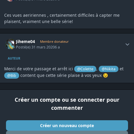
Ces vues aeririennes , certainement difficiles à capter me
plaisent, vraiment une belle série!
Author stats
Jiheme04
Membre donateur
Posté(e)
31 mars 2020
6 a
AUTEUR
Merci de votre passage et arrêt ici
,
et
@Colette
@Nikita
content que cette série plaise à vos yeux
@Bib
😉
Créer un compte ou se connecter pour
commenter
Créer un nouveau compte