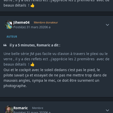
beaux détails !
👍
Author stats
Jiheme04
Membre donateur
Posté(e)
31 mars 2020
6 a
AUTEUR
il y a 5 minutes, Romaric a dit :
Une belle série JM pas facile vu d'avion à travers le plexi ou le
verre , il y a des reflets ect ..j'apprécie les 2 premières avec de
beaux détails !
👍
Oui et le cockpit avec le soleil dedans c'est pas le pied, le
pilote savait ça et essayait de ne pas me mettre trop dans de
mauvais angles, sympa le mec, ce doit être surement un
photographe.
Author stats
Romaric
Membre
Posté(e)
31 mars 2020
6 a