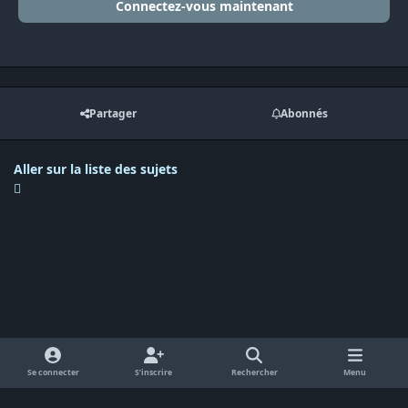
Connectez-vous maintenant
Partager
Abonnés
Aller sur la liste des sujets
Se connecter
S’inscrire
Rechercher
Menu
Langue
Politique de confidentialité
Cookies
RSS