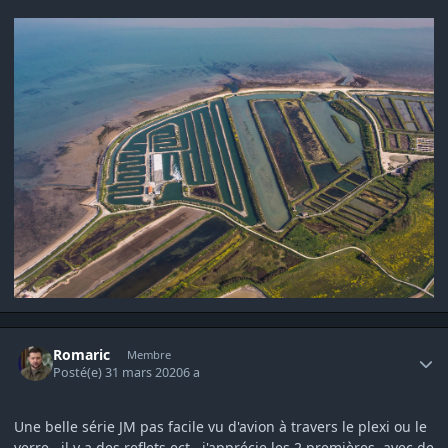
Author stats
Romaric
Membre
Posté(e)
31 mars 2020
6 a
Une belle série JM pas facile vu d'avion à travers le plexi ou le
verre , il y a des reflets ect ..j'apprécie les 2 premières avec de