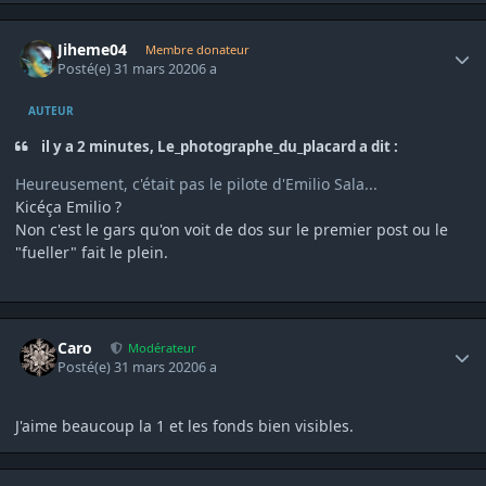
Author stats
Jiheme04
Membre donateur
Posté(e)
31 mars 2020
6 a
AUTEUR
il y a 2 minutes, Le_photographe_du_placard a dit :
Heureusement, c'était pas le pilote d'Emilio Sala...
Kicéça Emilio ?
Non c'est le gars qu'on voit de dos sur le premier post ou le
"fueller" fait le plein.
Author stats
Caro
Modérateur
Posté(e)
31 mars 2020
6 a
J'aime beaucoup la 1 et les fonds bien visibles.
Author stats