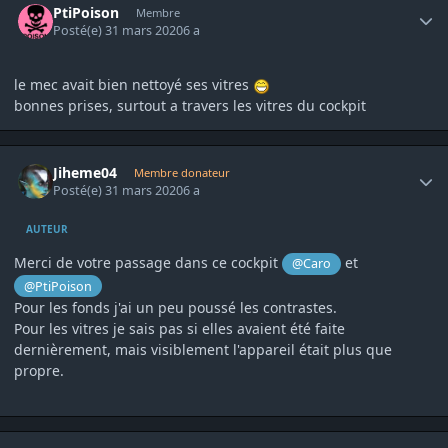
PtiPoison
Membre
Posté(e)
31 mars 2020
6 a
le mec avait bien nettoyé ses vitres
bonnes prises, surtout a travers les vitres du cockpit
Author stats
Jiheme04
Membre donateur
Posté(e)
31 mars 2020
6 a
AUTEUR
Merci de votre passage dans ce cockpit
et
@Caro
@PtiPoison
Pour les fonds j'ai un peu poussé les contrastes.
Pour les vitres je sais pas si elles avaient été faite
dernièrement, mais visiblement l'appareil était plus que
propre.
Author stats