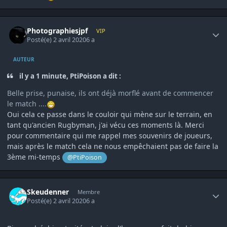
Author stats
Photographiesjpf
VIP
Posté(e)
2 avril 2020
6 a
AUTEUR
il y a 1 minute, PtiPoison a dit :
Belle prise, punaise, ils ont déjà morflé avant de commencer
le match ....
Oui cela ce passe dans le couloir qui mène sur le terrain, en
tant qu'ancien Rugbyman, j'ai vécu ces moments là. Merci
pour commentaire qui me rappel mes souvenirs de joueurs,
mais après le match cela ne nous empêchaient pas de faire la
3ème mi-temps
@PtiPoison
Author stats
Skeudenner
Membre
Posté(e)
2 avril 2020
6 a