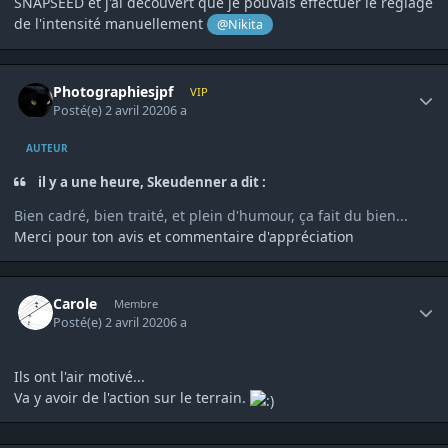
SNAPSEED et j'ai découvert que je pouvais effectuer le réglage
de l'intensité manuellement
@Nikita
Author stats
Photographiesjpf
VIP
Posté(e)
2 avril 2020
6 a
AUTEUR
il y a une heure, Skeudenner a dit :
Bien cadré, bien traité, et plein d'humour, ça fait du bien...
Merci pour ton avis et commentaire d'appréciation
Author stats
Carole
Membre
Posté(e)
2 avril 2020
6 a
Ils ont l'air motivé...
Va y avoir de l'action sur le terrain.