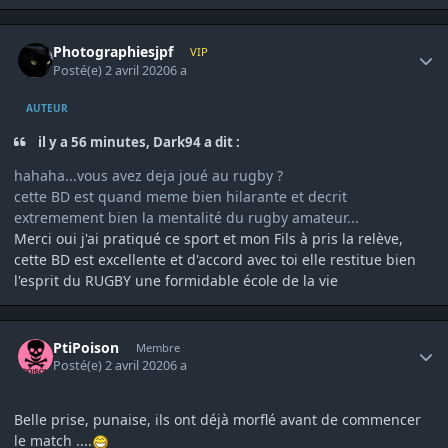
Author stats
Photographiesjpf
VIP
Posté(e)
2 avril 2020
6 a
AUTEUR
il y a 56 minutes, Dark94 a dit :
hahaha...vous avez deja joué au rugby ?
cette BD est quand meme bien hilarante et decrit
extremement bien la mentalité du rugby amateur...
Merci oui j'ai pratiqué ce sport et mon Fils à pris la relève,
cette BD est excellente et d'accord avec toi elle restitue bien
l'esprit du RUGBY une formidable école de la vie
Author stats
PtiPoison
Membre
Posté(e)
2 avril 2020
6 a
Belle prise, punaise, ils ont déjà morflé avant de commencer
le match ....