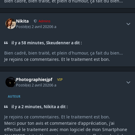
Bien cadré, bien traité, et plein d'humour, ça fait du bien...
Author stats
Nikita
Admins
Posté(e)
2 avril 2020
6 a
il y a 58 minutes, Skeudenner a dit :
Bien cadré, bien traité, et plein d'humour, ça fait du bien...
Je rejoins ce commentaires. Et le traitement est bon.
Author stats
Photographiesjpf
VIP
Posté(e)
2 avril 2020
6 a
AUTEUR
il y a 2 minutes, Nikita a dit :
Je rejoins ce commentaires. Et le traitement est bon.
Merci pour ton avis et commentaire d'appréciation, j'ai
effectué le traitement avec mon logiciel de mon Smartphone