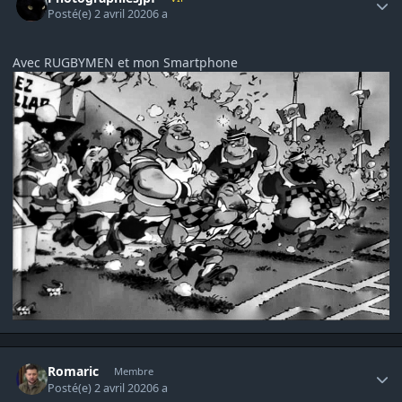
Posté(e)
2 avril 2020
6 a
Avec RUGBYMEN et mon Smartphone
Author stats
Romaric
Membre
Posté(e)
2 avril 2020
6 a