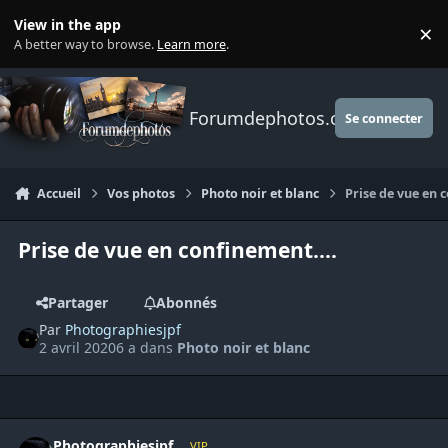
Aller au contenu
View in the app
×
Di
A better way to browse.
Learn more
.
Forumdephotos.com
Se connecter
Accueil
Vos photos
Photo noir et blanc
Prise de vue en 
Prise de vue en confinement....
Partager
Abonnés
Par
Photographiesjpf
2 avril 2020
6 a
dans
Photo noir et blanc
Author stats
Photographiesjpf
VIP