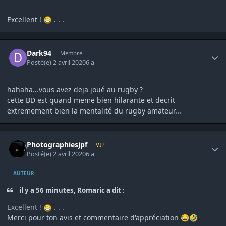
Excellent !
. . .
Author stats
Dark94
Membre
Posté(e)
2 avril 2020
6 a
hahaha...vous avez deja joué au rugby ?
cette BD est quand meme bien hilarante et decrit
extremement bien la mentalité du rugby amateur...
Author stats
Photographiesjpf
VIP
Posté(e)
2 avril 2020
6 a
AUTEUR
il y a 56 minutes, Romaric a dit :
Excellent !
. . .
Merci pour ton avis et commentaire d'appréciation
😂
🤣