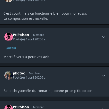
Posté(e)
3 avril 2020
6 a
C'est court mais ça fonctionne bien pour moi aussi.
La composition est nickelle.
Author stats
PtiPoison
Membre
Posté(e)
4 avril 2020
6 a
AUTEUR
Merci à vous 4 pour vos avis
Author stats
photoc
Membre
Posté(e)
4 avril 2020
6 a
Belle chrysomèle du romarin , bonne prise p'tit poison !
Author stats
PtiPoison
Membre