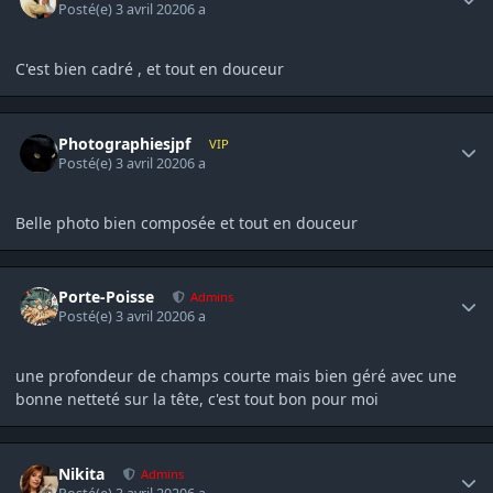
Posté(e)
3 avril 2020
6 a
C'est bien cadré , et tout en douceur
Author stats
Photographiesjpf
VIP
Posté(e)
3 avril 2020
6 a
Belle photo bien composée et tout en douceur
Author stats
Porte-Poisse
Admins
Posté(e)
3 avril 2020
6 a
une profondeur de champs courte mais bien géré avec une
bonne netteté sur la tête, c'est tout bon pour moi
Author stats
Nikita
Admins