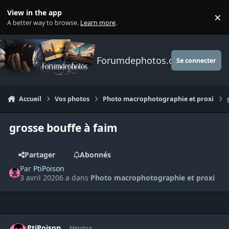
Aller au contenu
View in the app
×
Di
A better way to browse.
Learn more
.
Forumdephotos.com
Se connecter
Accueil
Vos photos
Photo macrophotographie et proxi
grosse bouffe à faim
Partager
Abonnés
Par
PtiPoison
3 avril 2020
6 a
dans
Photo macrophotographie et proxi
Author stats
PtiPoison
Membre