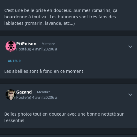
C'est une belle prise en douceur...Sur mes romarins, ça
bourdonne à tout va...Les butineurs sont très fans des
labiacées (romarin, lavande, etc...)
Author stats
PtiPoison
Membre
Posté(e)
4 avril 2020
6 a
AUTEUR
Les abeilles sont à fond en ce moment !
Author stats
Gazand
Membre
Posté(e)
4 avril 2020
6 a
Belles photos tout en douceur avec une bonne netteté sur
l'essentiel