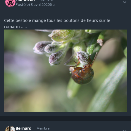
Posté(e)
3 avril 2020
6 a
Cette bestiole mange tous les boutons de fleurs sur le
romarin .....
Author stats
Bernard
Membre