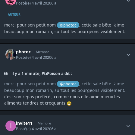
Posté(e)
4 avril 2020
6 a
AUTEUR
merci pour son petit nom
, cette sale bête l'aime
@photoc
beaucoup mon romarin, surtout les bourgeons visiblement.
Author stats
photoc
Membre
Posté(e)
4 avril 2020
6 a
il y a 1 minute, PtiPoison a dit :
merci pour son petit nom
, cette sale bête l'aime
@photoc
beaucoup mon romarin, surtout les bourgeons visiblement.
c'est son repas préféré , comme nous elle aime mieux les
aliments tendres et croquants
Author stats
invite11
Membre
Posté(e)
4 avril 2020
6 a