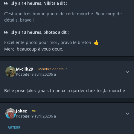
Il y a 14 heures, Nikita a dit :
C'est une très bonne photo de cette mouche. Beaucoup de
détails, bravo !
Il y a 13 heures, photoc a dit :
Excellente photo pour moi , bravo le breton !
👍
Merci beaucoup à vous deux.
Author stats
M-clik29
Membre donateur
Posté(e)
9 avril 2020
6 a
Belle prise Jakez ,mais tu peux la garder chez toi ,la mouche
Author stats
Jakez
VIP
Posté(e)
9 avril 2020
6 a
AUTEUR