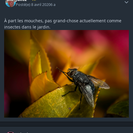
Posté(e)
8 avril 2020
6 a
À part les mouches, pas grand-chose actuellement comme
insectes dans le jardin.
Author stats