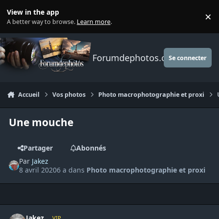
Aller au contenu
View in the app
×
Di
A better way to browse.
Learn more
.
Forumdephotos.com
Se connecter
Accueil
Vos photos
Photo macrophotographie et proxi
Une mouche
Partager
Abonnés
Par
Jakez
8 avril 2020
6 a
dans
Photo macrophotographie et proxi
Author stats
Jakez
VIP