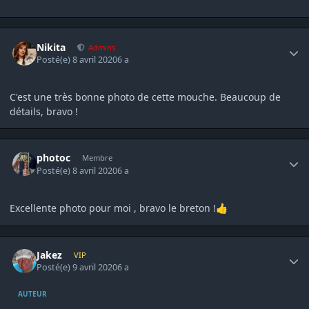
Author stats
Nikita
Admins
Posté(e)
8 avril 2020
6 a
C'est une très bonne photo de cette mouche. Beaucoup de
détails, bravo !
Author stats
photoc
Membre
Posté(e)
8 avril 2020
6 a
Excellente photo pour moi , bravo le breton !
👍
Author stats
Jakez
VIP
Posté(e)
9 avril 2020
6 a
AUTEUR