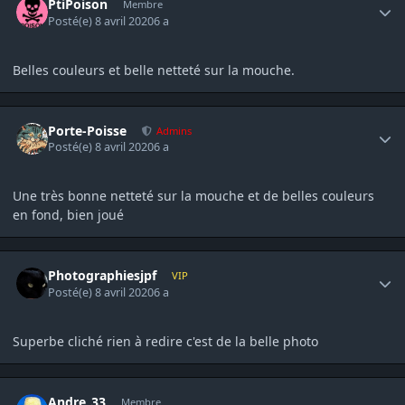
PtiPoison
Membre
Posté(e)
8 avril 2020
6 a
Belles couleurs et belle netteté sur la mouche.
Author stats
Porte-Poisse
Admins
Posté(e)
8 avril 2020
6 a
Une très bonne netteté sur la mouche et de belles couleurs
en fond, bien joué
Author stats
Photographiesjpf
VIP
Posté(e)
8 avril 2020
6 a
Superbe cliché rien à redire c'est de la belle photo
Author stats
Andre_33
Membre