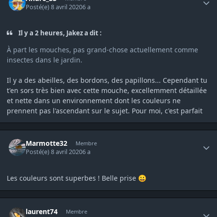
Posté(e)
8 avril 2020
6 a
Il y a 2 heures, Jakez a dit :
À part les mouches, pas grand-chose actuellement comme
insectes dans le jardin.
Il y a des abeilles, des bordons, des papillons... Cependant tu
t'en sors très bien avec cette mouche, excellemment détaillée
et nette dans un environnement dont les couleurs ne
prennent pas l'ascendant sur le sujet. Pour moi, c'est parfait
Author stats
Marmotte32
Membre
Posté(e)
8 avril 2020
6 a
Les couleurs sont superbes ! Belle prise
😀
Author stats
laurent74
Membre