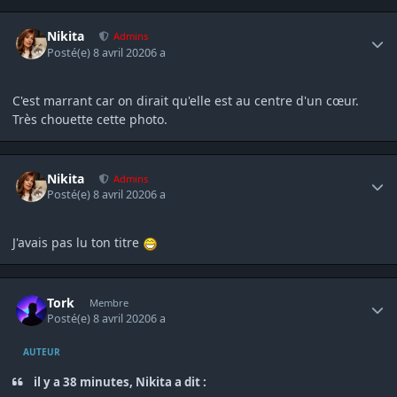
Author stats
Nikita
Admins
Posté(e)
8 avril 2020
6 a
C'est marrant car on dirait qu'elle est au centre d'un cœur.
Très chouette cette photo.
Author stats
Nikita
Admins
Posté(e)
8 avril 2020
6 a
J'avais pas lu ton titre
Author stats
Tork
Membre
Posté(e)
8 avril 2020
6 a
AUTEUR
il y a 38 minutes, Nikita a dit :