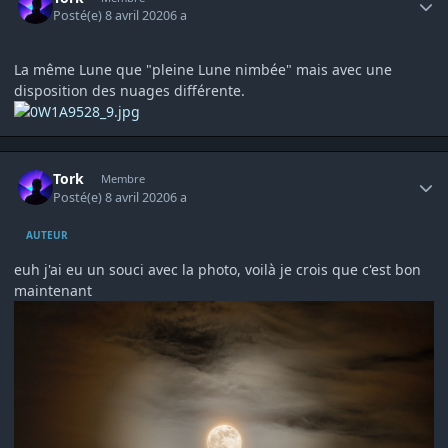
Posté(e)
8 avril 2020
6 a
La même Lune que "pleine Lune nimbée" mais avec une
disposition des nuages différente.
Author stats
Tork
Membre
Posté(e)
8 avril 2020
6 a
AUTEUR
euh j'ai eu un souci avec la photo, voilà je crois que c'est bon
maintenant