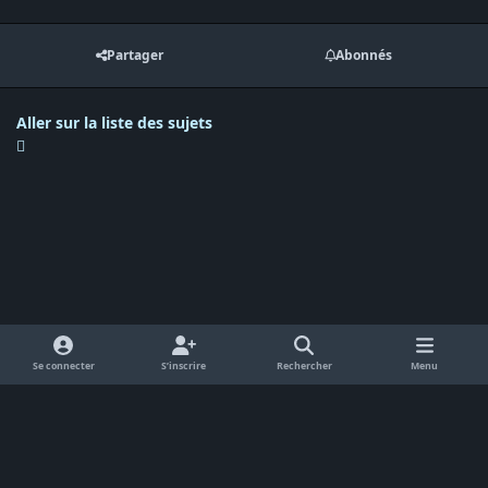
Partager
Abonnés
Aller sur la liste des sujets
Se connecter
S’inscrire
Rechercher
Menu
Langue
Politique de confidentialité
Cookies
RSS
Powered by
Invision Community