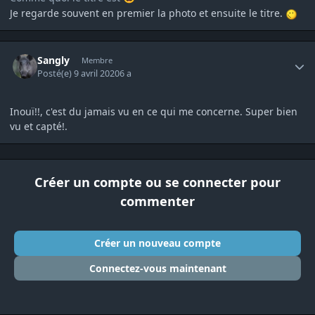
Je regarde souvent en premier la photo et ensuite le titre.
Author stats
Sangly
Membre
Posté(e)
9 avril 2020
6 a
Inouï!!, c'est du jamais vu en ce qui me concerne. Super bien
vu et capté!.
Créer un compte ou se connecter pour
commenter
Créer un nouveau compte
Connectez-vous maintenant