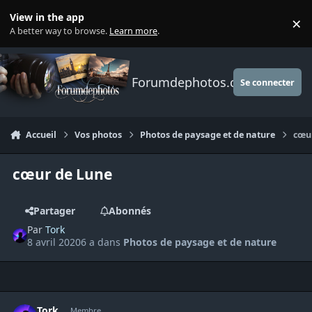
Aller au contenu
View in the app
×
Di
A better way to browse.
Learn more
.
Forumdephotos.com
Se connecter
Accueil
Vos photos
Photos de paysage et de nature
cœu
cœur de Lune
Partager
Abonnés
Par
Tork
8 avril 2020
6 a
dans
Photos de paysage et de nature
Author stats
Tork
Membre