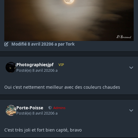
Modifié
8 avril 2020
6 a
par Tork
Author stats
Photographiesjpf
VIP
Posté(e)
8 avril 2020
6 a
Oui c'est nettement meilleur avec des couleurs chaudes
Author stats
Porte-Poisse
Admins
Posté(e)
8 avril 2020
6 a
C'est très joli et fort bien capté, bravo