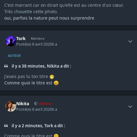
C'est marrant car on dirait qu'elle est au centre d'un cœur.
Très chouette cette photo.
oui, parfois la nature peut nous surprendre
Author stats
Tork
Membre
Posté(e)
8 avril 2020
6 a
AUTEUR
il y a 38 minutes, Nikita a dit :
J'avais pas lu ton titre
Comme quoi le titre est
😄
Author stats
Nikita
Admins
Posté(e)
8 avril 2020
6 a
il y a 2 minutes, Tork a dit :
Comme quoi le titre est
😄