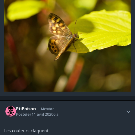
Author stats
PtiPoison
Membre
Posté(e)
11 avril 2020
6 a
Les couleurs claquent.