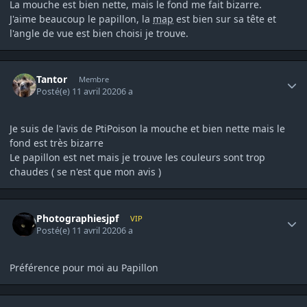
La mouche est bien nette, mais le fond me fait bizarre.
J'aime beaucoup le papillon, la
map
est bien sur sa tête et
l'angle de vue est bien choisi je trouve.
Author stats
Tantor
Membre
Posté(e)
11 avril 2020
6 a
Je suis de l'avis de PtiPoison la mouche et bien nette mais le
fond est très bizarre
Le papillon est net mais je trouve les couleurs sont trop
chaudes ( se n'est que mon avis )
Author stats
Photographiesjpf
VIP
Posté(e)
11 avril 2020
6 a
Préférence pour moi au Papillon
Author stats