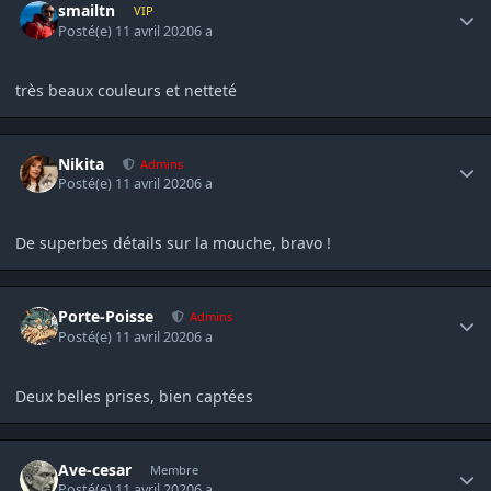
smailtn
VIP
Posté(e)
11 avril 2020
6 a
très beaux couleurs et netteté
Author stats
Nikita
Admins
Posté(e)
11 avril 2020
6 a
De superbes détails sur la mouche, bravo !
Author stats
Porte-Poisse
Admins
Posté(e)
11 avril 2020
6 a
Deux belles prises, bien captées
Author stats
Ave-cesar
Membre
Posté(e)
11 avril 2020
6 a