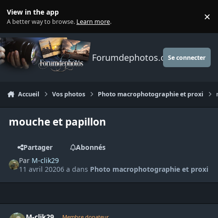
Aller au contenu
View in the app
×
Di
A better way to browse.
Learn more
.
Forumdephotos.com
Se connecter
Accueil
Vos photos
Photo macrophotographie et proxi
mouche et papillon
Partager
Abonnés
Par
M-clik29
11 avril 2020
6 a
dans
Photo macrophotographie et proxi
Author stats
M-clik29
Membre donateur