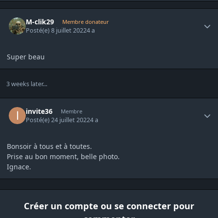
Author stats
M-clik29
Membre donateur
Posté(e)
8 juillet 2022
4 a
Super beau
3 weeks later...
Author stats
invite36
Membre
Posté(e)
24 juillet 2022
4 a
Bonsoir à tous et à toutes.
Prise au bon moment, belle photo.
Ignace.
Créer un compte ou se connecter pour