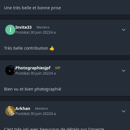
Une très belle et bonne prise
Author stats
Invite33
Membre
Posté(e)
30 juin 2022
4 a
Très belle contribution
👍
Author stats
Photographiesjpf
VIP
Posté(e)
30 juin 2022
4 a
Bien vu et bien photographié
Author stats
Arkhan
Membre
Posté(e)
30 juin 2022
4 a
C'est très joli avec beaucoup de détails sur l'insecte