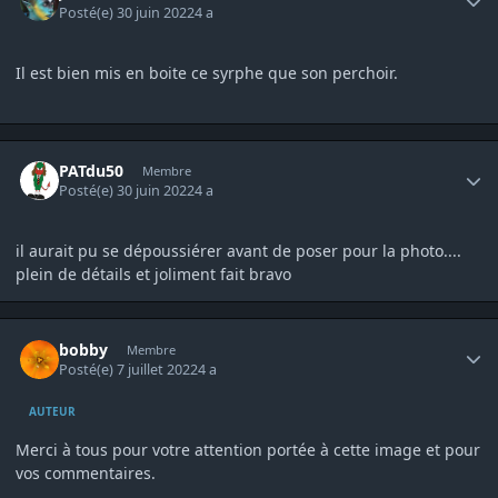
Posté(e)
30 juin 2022
4 a
Il est bien mis en boite ce syrphe que son perchoir.
Author stats
PATdu50
Membre
Posté(e)
30 juin 2022
4 a
il aurait pu se dépoussiérer avant de poser pour la photo....
plein de détails et joliment fait bravo
Author stats
bobby
Membre
Posté(e)
7 juillet 2022
4 a
AUTEUR
Merci à tous pour votre attention portée à cette image et pour
vos commentaires.