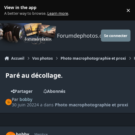
Aller au contenu
View in the app
×
Di
A better way to browse.
Learn more
.
Forumdephotos.com
Se connecter
Accueil
Vos photos
Photo macrophotographie et proxi
Paré au décollage.
Partager
Abonnés
Par
bobby
30 juin 2022
4 a
dans
Photo macrophotographie et proxi
Author stats
bobby
Membre