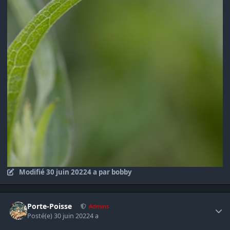
Modifié
30 juin 2022
4 a
par bobby
Author stats
Porte-Poisse
Admins
Posté(e)
30 juin 2022
4 a