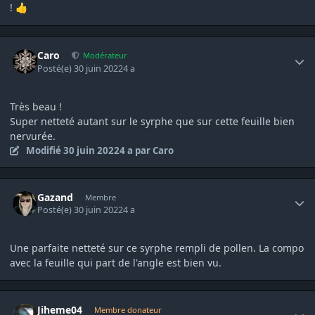
!
👍
Author stats
Caro
Modérateur
Posté(e)
30 juin 2022
4 a
Très beau !
Super netteté autant sur le syrphe que sur cette feuille bien
nervurée.
Modifié
30 juin 2022
4 a
par Caro
Author stats
Gazand
Membre
Posté(e)
30 juin 2022
4 a
Une parfaite netteté sur ce syrphe rempli de pollen. La compo
avec la feuille qui part de l'angle est bien vu.
Author stats
Jiheme04
Membre donateur