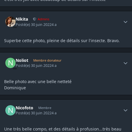
Author stats
Nikita
Admins
Posté(e)
30 juin 2022
4 a
Superbe cette photo, pleine de détails sur l'insecte. Bravo.
Author stats
Noliot
Membre donateur
Posté(e)
30 juin 2022
4 a
Belle photo avec une belle netteté
Dominique
Author stats
Nicofoto
Membre
Posté(e)
30 juin 2022
4 a
Une très belle compo, et des détails à profusion...très beau