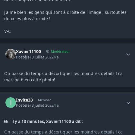
j'aime bien les gens qui sont à droite de l'image , surtout les
deux les plus à droite !
V-C
Author stats
Xavier11100
Modérateur
Posté(e)
3 juillet 2022
4 a
On passe du temps a décortiquer les moindres détails ! ca
marche bien cette photo!
Author stats
Invite33
Membre
Posté(e)
3 juillet 2022
4 a
il y a 13 minutes, Xavier11100 a dit :
On passe du temps a décortiquer les moindres détails ! ca