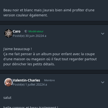
Beau noir et blanc mais j'aurais bien aimé profiter d'une
version couleur également.
Author stats
Caro
Modérateur
Posté(e)
30 juin 2022
4 a
J'aime beaucoup !
Ça me fait penser à un album pour enfant avec la coupe
d'une maison ou magasin où il faut tout regarder partout
pour dénicher les petits détails.
Author stats
Valentin-Charles
Membre
Posté(e)
1 juillet 2022
4 a
salut
belle compos et beau traitement !