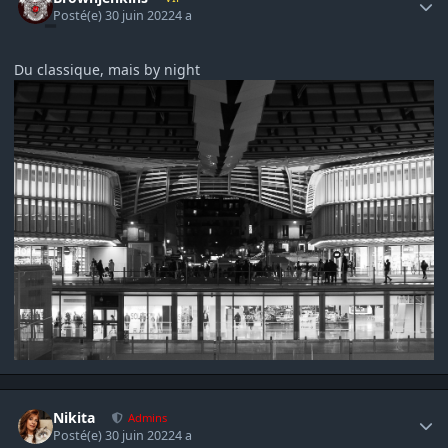
Posté(e)
30 juin 2022
4 a
Du classique, mais by night
Author stats
Nikita
Admins
Posté(e)
30 juin 2022
4 a