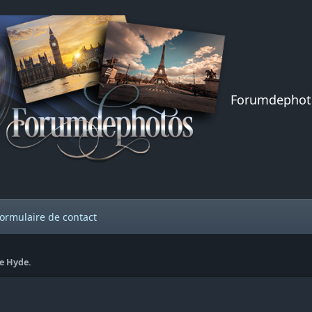
Forumdephot
ormulaire de contact
de Hyde.