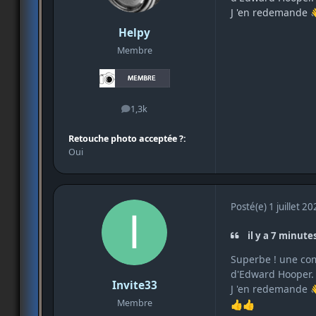
J 'en redemande
Helpy
Membre
1,3k
messages
Retouche photo acceptée ?:
Oui
Posté(e)
1 juillet 2
il y a 7 minutes
Superbe ! une com
d'Edward Hooper. 
Invite33
J 'en redemande
Membre
👍
👍