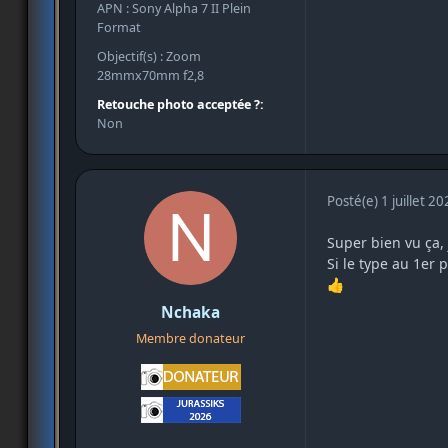
APN : Sony Alpha 7 II Plein
Format
Objectif(s) : Zoom
28mmx70mm f2,8
Retouche photo acceptée ?:
Non
Posté(e)
1 juillet 2
Super bien vu ça, j
Si le type au 1er 
👍
Nchaka
Membre donateur