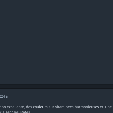
022
4 a
po excellente, des couleurs sur vitaminées harmonieuses et une 
Ca sent les States.