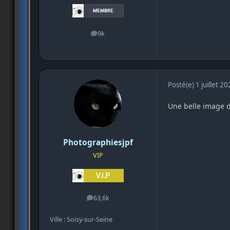
9k
messages
Posté(e)
1 juillet 2
Une belle image d
Photographiesjpf
VIP
63,6k
messages
Ville : Soisy-sur-Seine