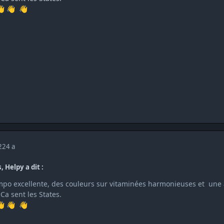
👋
👋
👋
022
4 a
, Helpy a dit :
po excellente, des couleurs sur vitaminées harmonieuses et une 
Ca sent les States.
👋
👋
👋