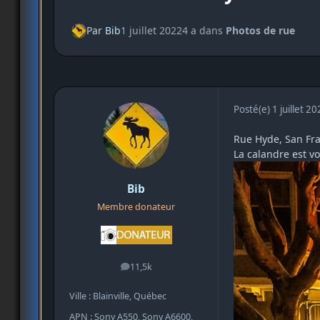
Par
Bib
1 juillet 2022
4 a
dans
Photos de rue
Posté(e)
1 juillet 2
Rue Hyde, San Fra
La calandre est v
Bib
Membre donateur
11,5k
messages
Ville : Blainville, Québec
APN : Sony A550, Sony A6600,