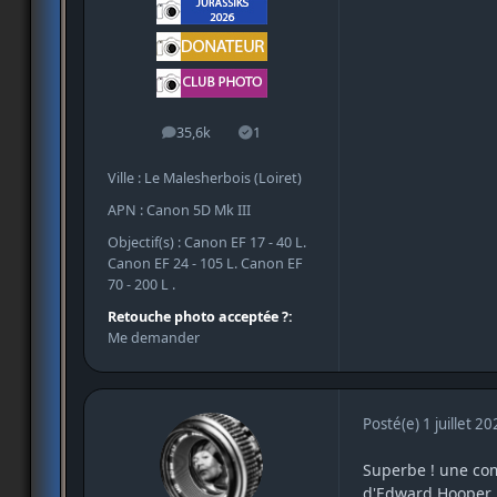
35,6k
1
messages
Solutions
Ville : Le Malesherbois (Loiret)
APN : Canon 5D Mk III
Objectif(s) : Canon EF 17 - 40 L.
Canon EF 24 - 105 L. Canon EF
70 - 200 L .
Retouche photo acceptée ?:
Me demander
Posté(e)
1 juillet 2
Superbe ! une com
d'Edward Hooper. 