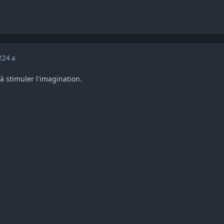
022
4 a
 stimuler l'imagination.