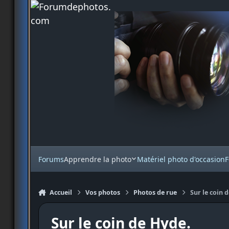
Aller au contenu
Forums
Apprendre la photo
Matériel photo d'occasion
F
Accueil
Vos photos
Photos de rue
Sur le coin 
Sur le coin de Hyde.