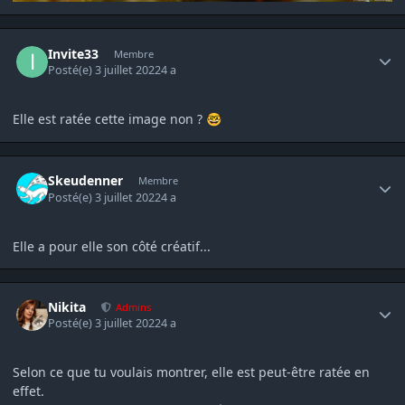
Author stats
Invite33
Membre
Posté(e)
3 juillet 2022
4 a
Elle est ratée cette image non ?
🤓
Author stats
Skeudenner
Membre
Posté(e)
3 juillet 2022
4 a
Elle a pour elle son côté créatif...
Author stats
Nikita
Admins
Posté(e)
3 juillet 2022
4 a
Selon ce que tu voulais montrer, elle est peut-être ratée en
effet.