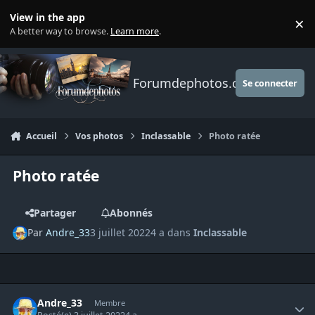
Aller au contenu
View in the app
×
Di
A better way to browse.
Learn more
.
Forumdephotos.com
Se connecter
Accueil
Vos photos
Inclassable
Photo ratée
Photo ratée
Partager
Abonnés
Par
Andre_33
3 juillet 2022
4 a
dans
Inclassable
Author stats
Andre_33
Membre