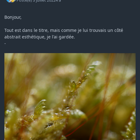
Posté(e)
3 juillet 2022
4 a
Bonjour,
Tout est dans le titre, mais comme je lui trouvais un côté
abstrait esthétique, je l'ai gardée.
-