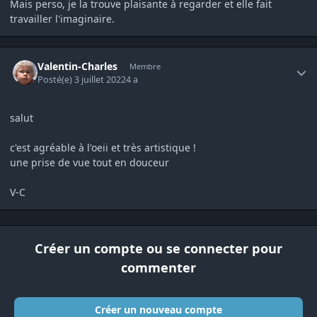
Mais perso, je la trouve plaisante à regarder et elle fait
travailler l'imaginaire.
Author stats
Valentin-Charles
Membre
Posté(e)
3 juillet 2022
4 a
salut
c'est agréable à l'oeii et très artistique !
une prise de vue tout en douceur
V-C
Créer un compte ou se connecter pour
commenter
Créer un nouveau compte