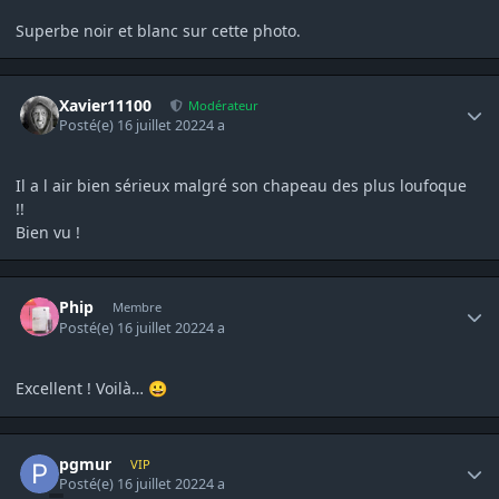
Superbe noir et blanc sur cette photo.
Author stats
Xavier11100
Modérateur
Posté(e)
16 juillet 2022
4 a
Il a l air bien sérieux malgré son chapeau des plus loufoque
!!
Bien vu !
Author stats
Phip
Membre
Posté(e)
16 juillet 2022
4 a
Excellent ! Voilà…
😀
Author stats
pgmur
VIP
Posté(e)
16 juillet 2022
4 a