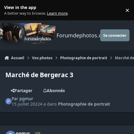
Aller au contenu
View in the app
×
Di
A better way to browse.
Learn more
.
Forumdephotos.com
Se connecter
Accueil
Vos photos
Photographie de portrait
Marché de
Marché de Bergerac 3
Partager
Abonnés
Par
pgmur
15 juillet 2022
4 a
dans
Photographie de portrait
Author stats
pgmur
VIP