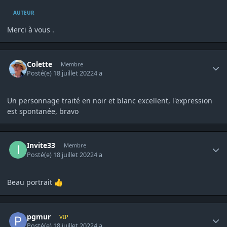
AUTEUR
Merci à vous .
Author stats
Colette
Membre
Posté(e)
18 juillet 2022
4 a
Un personnage traité en noir et blanc excellent, l'expression
est spontanée, bravo
Author stats
Invite33
Membre
Posté(e)
18 juillet 2022
4 a
Beau portrait
👍
Author stats
pgmur
VIP
Posté(e)
18 juillet 2022
4 a