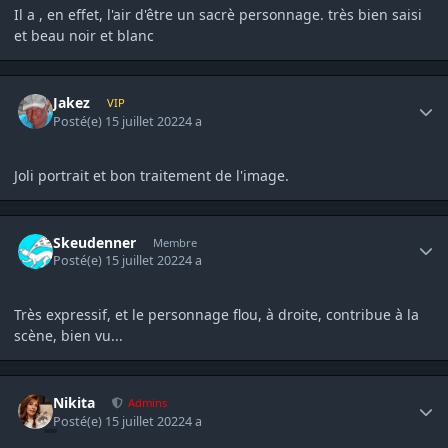
Il a , en effet, l'air d'être un sacrè personnage. très bien saisi
et beau noir et blanc
Author stats
Jakez
VIP
Posté(e)
15 juillet 2022
4 a
Joli portrait et bon traitement de l'image.
Author stats
Skeudenner
Membre
Posté(e)
15 juillet 2022
4 a
Très expressif, et le personnage flou, à droite, contribue à la
scène, bien vu...
Author stats
Nikita
Admins
Posté(e)
15 juillet 2022
4 a