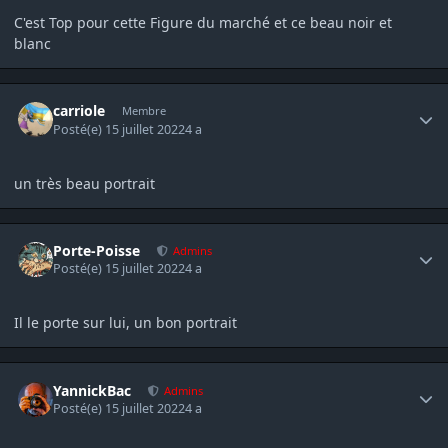
C'est Top pour cette Figure du marché et ce beau noir et
blanc
Author stats
carriole
Membre
Posté(e)
15 juillet 2022
4 a
un très beau portrait
Author stats
Porte-Poisse
Admins
Posté(e)
15 juillet 2022
4 a
Il le porte sur lui, un bon portrait
Author stats
YannickBac
Admins
Posté(e)
15 juillet 2022
4 a