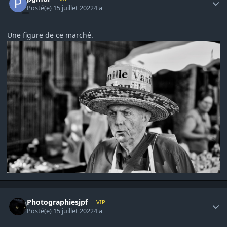
Posté(e)
15 juillet 2022
4 a
Une figure de ce marché.
Author stats
Photographiesjpf
VIP
Posté(e)
15 juillet 2022
4 a