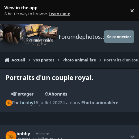
Aller au contenu
View in the app
×
Di
A better way to browse.
Learn more
.
Forumdephotos.com
Se connecter
Accueil
Vos photos
Photo animalière
Portraits d'un cou
Portraits d'un couple royal.
Partager
Abonnés
Par
bobby
16 juillet 2022
4 a
dans
Photo animalière
Author stats
bobby
Membre