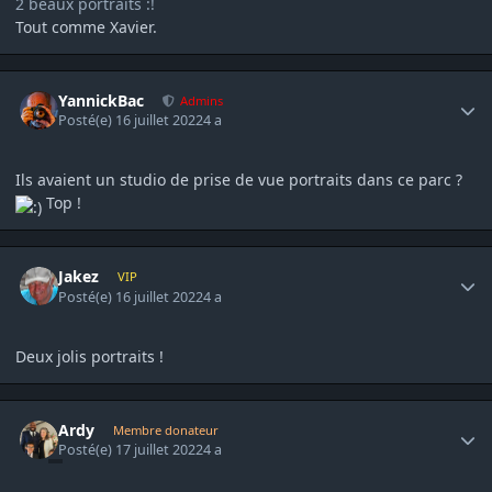
2 beaux portraits :!
Tout comme Xavier.
Author stats
YannickBac
Admins
Posté(e)
16 juillet 2022
4 a
Ils avaient un studio de prise de vue portraits dans ce parc ?
Top !
Author stats
Jakez
VIP
Posté(e)
16 juillet 2022
4 a
Deux jolis portraits !
Author stats
Ardy
Membre donateur
Posté(e)
17 juillet 2022
4 a