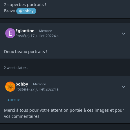
2 superbes portraits !
Bravo
@bobby
Author stats
Eglantine
Membre
Posté(e)
17 juillet 2022
4 a
Deux beaux portraits !
2 weeks later...
Author stats
bobby
Membre
Posté(e)
27 juillet 2022
4 a
AUTEUR
Merci à tous pour votre attention portée à ces images et pour
vos commentaires.