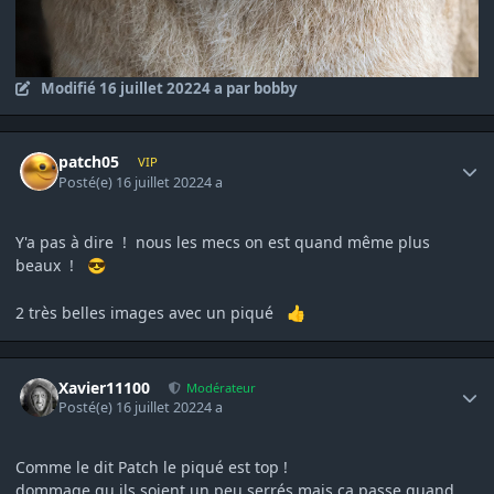
Modifié
16 juillet 2022
4 a
par bobby
Author stats
patch05
VIP
Posté(e)
16 juillet 2022
4 a
Y'a pas à dire ! nous les mecs on est quand même plus
beaux !
😎
2 très belles images avec un piqué
👍
Author stats
Xavier11100
Modérateur
Posté(e)
16 juillet 2022
4 a
Comme le dit Patch le piqué est top !
dommage qu ils soient un peu serrés mais ca passe quand