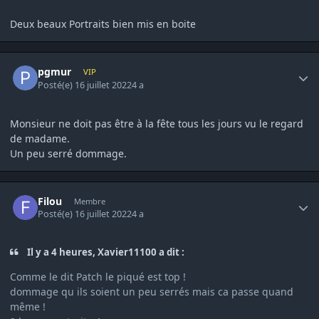
Deux beaux Portraits bien mis en boite
Author stats
pgmur
VIP
Posté(e)
16 juillet 2022
4 a
Monsieur ne doit pas être à la fête tous les jours vu le regard
de madame.
Un peu serré dommage.
Author stats
Filou
Membre
Posté(e)
16 juillet 2022
4 a
Il y a 4 heures, Xavier11100 a dit :
Comme le dit Patch le piqué est top !
dommage qu ils soient un peu serrés mais ca passe quand
même !