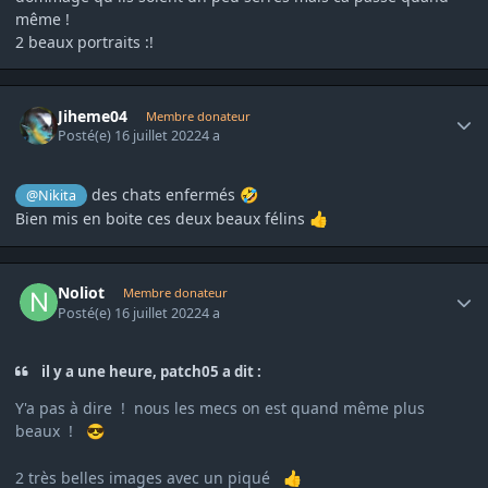
même !
2 beaux portraits :!
Author stats
Jiheme04
Membre donateur
Posté(e)
16 juillet 2022
4 a
des chats enfermés
@Nikita
🤣
Bien mis en boite ces deux beaux félins
👍
Author stats
Noliot
Membre donateur
Posté(e)
16 juillet 2022
4 a
il y a une heure, patch05 a dit :
Y'a pas à dire ! nous les mecs on est quand même plus
beaux !
😎
2 très belles images avec un piqué
👍