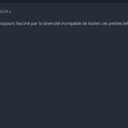
2022
4 a
 toujours fasciné par la diversité incroyable de toutes ces petites b