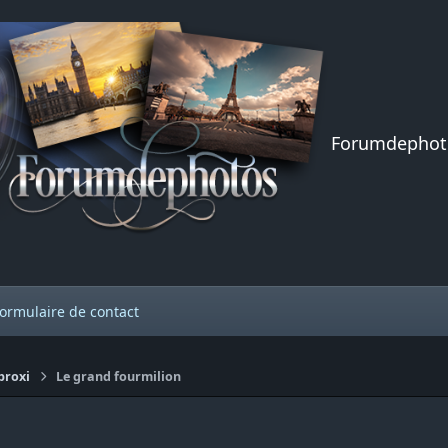
Forumdephot
ormulaire de contact
proxi
Le grand fourmilion