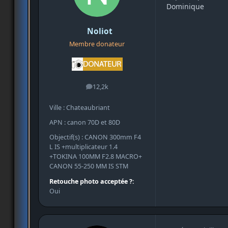
Dominique
Noliot
Membre donateur
12,2k
messages
Ville : Chateaubriant
APN : canon 70D et 80D
Objectif(s) : CANON 300mm F4
L IS +multiplicateur 1.4
+TOKINA 100MM F2.8 MACRO+
CANON 55-250 MM IS STM
Retouche photo acceptée ?:
Oui