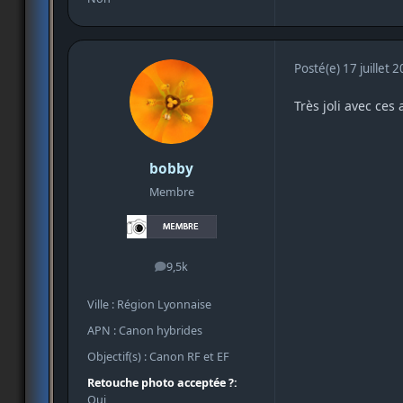
Posté(e)
17 juillet 
Très joli avec ces
bobby
Membre
9,5k
messages
Ville : Région Lyonnaise
APN : Canon hybrides
Objectif(s) : Canon RF et EF
Retouche photo acceptée ?:
Oui