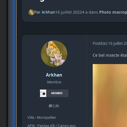
Par
Arkhan
16 juillet 2022
4 a
dans
Photo macrop
Posté(e)
16 juillet 
Ce bel insecte ét
Arkhan
Membre
2,8k
messages
Ville : Montpellier
APN : Pentax KR / Canon eos