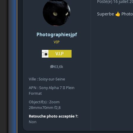
Posté(e)
16 juillet 
Superbe
Phot
👍
Photographiesjpf
VIP
63,6k
messages
Ville : Soisy-sur-Seine
APN : Sony Alpha 7 II Plein
Format
Objectif(s) : Zoom
28mmx70mm f2,8
Retouche photo acceptée ?:
Non