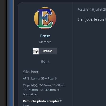
Posté(e)
16 juillet 
Bien joué. Je suis
Ernst
Membre
2,1k
messages
Ville : Tours
APN : Lumix G9 + Pixel 6
Objectif(s) : 7-14mm, 12-60mm,
14-140mm, 100-300mm et
bonnettes
Retouche photo acceptée ?:
Non