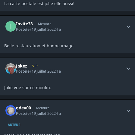
La carte postale est jolie elle aussi!
Author stats
Invite33
Membre
Posté(e)
19 juillet 2022
4 a
Belle restauration et bonne image.
Author stats
Jakez
VIP
Posté(e)
19 juillet 2022
4 a
Jolie vue sur ce moulin.
Author stats
gdev00
Membre
Posté(e)
19 juillet 2022
4 a
AUTEUR