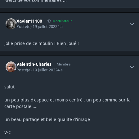
Merci de vos commentaires ...
Author stats
Xavier11100
Modérateur
Posté(e)
19 juillet 2022
4 a
Jolie prise de ce moulin ! Bien joué !
Author stats
Valentin-Charles
Membre
Posté(e)
19 juillet 2022
4 a
salut
un peu plus d'espace et moins centré , un peu comme sur la
carte postale ....
un beau partage et belle qualité d'image
V-C