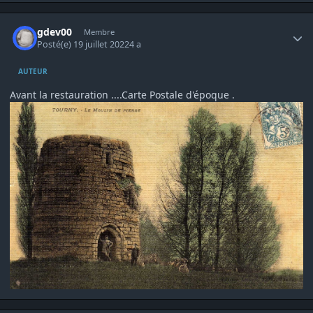
Author stats
gdev00
Membre
Posté(e)
19 juillet 2022
4 a
AUTEUR
Avant la restauration ....Carte Postale d'époque .