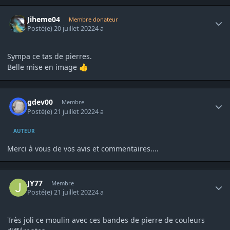
Author stats
Jiheme04
Membre donateur
Posté(e)
20 juillet 2022
4 a
Sympa ce tas de pierres.
Belle mise en image
👍
Author stats
gdev00
Membre
Posté(e)
21 juillet 2022
4 a
AUTEUR
Merci à vous de vos avis et commentaires....
Author stats
JY77
Membre
Posté(e)
21 juillet 2022
4 a
Très joli ce moulin avec ces bandes de pierre de couleurs