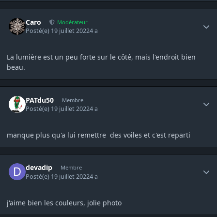
Author stats
Caro
Modérateur
Posté(e)
19 juillet 2022
4 a
La lumière est un peu forte sur le côté, mais l'endroit bien
beau.
Author stats
PATdu50
Membre
Posté(e)
19 juillet 2022
4 a
manque plus qu'a lui remettre des voiles et c'est reparti
Author stats
devadip
Membre
Posté(e)
19 juillet 2022
4 a
j'aime bien les couleurs, jolie photo