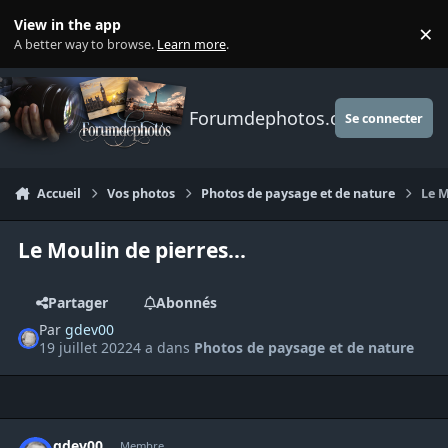
Aller au contenu
View in the app
×
Di
A better way to browse.
Learn more
.
Forumdephotos.com
Se connecter
Accueil
Vos photos
Photos de paysage et de nature
Le M
Le Moulin de pierres...
Partager
Abonnés
Par
gdev00
19 juillet 2022
4 a
dans
Photos de paysage et de nature
Author stats
gdev00
Membre