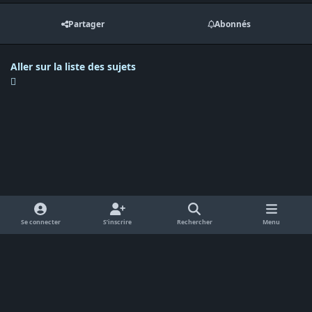
Partager
Abonnés
Aller sur la liste des sujets
Se connecter
S’inscrire
Rechercher
Menu
Langue
Politique de confidentialité
Cookies
RSS
Powered by
Invision Community