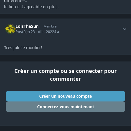
différentes.
le lieu est agréable en plus.
Author stats
LoisTheSun
Membre
Posté(e)
23 juillet 2022
4 a
Très joli ce moulin !
Créer un compte ou se connecter pour
commenter
Créer un nouveau compte
Connectez-vous maintenant