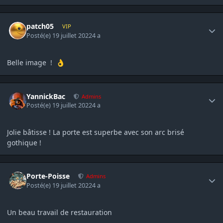
Author stats
patch05
VIP
Posté(e)
19 juillet 2022
4 a
Belle image !
👌
Author stats
YannickBac
Admins
Posté(e)
19 juillet 2022
4 a
Jolie bâtisse ! La porte est superbe avec son arc brisé
gothique !
Author stats
Porte-Poisse
Admins
Posté(e)
19 juillet 2022
4 a
Un beau travail de restauration