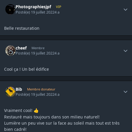
Author stats
Photographiesjpf
VIP
Posté(e)
19 juillet 2022
4 a
Belle restauration
Author stats
cheef
Membre
Posté(e)
19 juillet 2022
4 a
Cool ça ! Un bel édifice
Author stats
Bib
Membre donateur
Posté(e)
19 juillet 2022
4 a
Vraiment cool!
👍
Restauré mais toujours dans son milieu naturel!
Lumière un peu vive sur la face au soleil mais tout est très
bien cadré!