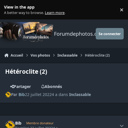
Aller au contenu
View in the app
×
Di
A better way to browse.
Learn more
.
Forumdephotos.com
Se connecter
Accueil
Vos photos
Inclassable
Hétéroclite (2)
Hétéroclite (2)
Partager
Abonnés
Par
Bib
22 juillet 2022
4 a
dans
Inclassable
Author stats
Bib
Membre donateur