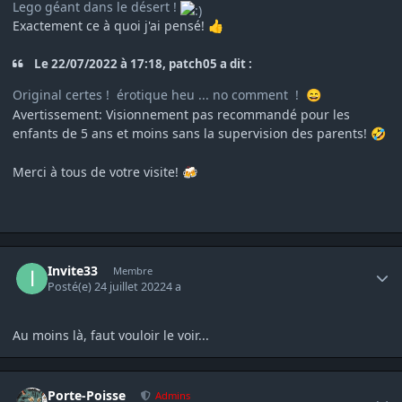
Lego géant dans le désert !
Exactement ce à quoi j'ai pensé!
👍
Le 22/07/2022 à 17:18, patch05 a dit :
Original certes ! érotique heu ... no comment !
😄
Avertissement: Visionnement pas recommandé pour les
enfants de 5 ans et moins sans la supervision des parents!
🤣
Merci à tous de votre visite!
🍻
Author stats
Invite33
Membre
Posté(e)
24 juillet 2022
4 a
Au moins là, faut vouloir le voir...
Author stats
Porte-Poisse
Admins