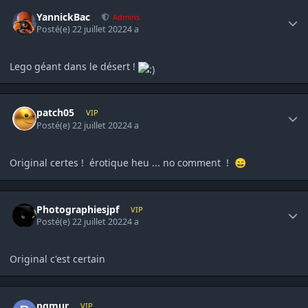
Author stats
YannickBac
Admins
Posté(e)
22 juillet 2022
4 a
Lego géant dans le désert !
Author stats
patch05
VIP
Posté(e)
22 juillet 2022
4 a
Original certes ! érotique heu ... no comment !
😄
Author stats
Photographiesjpf
VIP
Posté(e)
22 juillet 2022
4 a
Original c'est certain
Author stats
pgmur
VIP