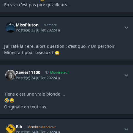
En vrai c'est pas pire qu'ailleurs...
Author stats
MissPluton
Membre
Posté(e)
23 juillet 2022
4 a
J'ai raté la 1ere, alors question : c'est quoi ? Un perchoir
Minecraft pour oiseaux ?
Author stats
Xavier11100
Modérateur
Posté(e)
24 juillet 2022
4 a
Tiens c est une vraie blonde ...
🤣
😂
Originale en tout cas
Author stats
Bib
Membre donateur
Posté(e)
24 juillet 2022
4 a