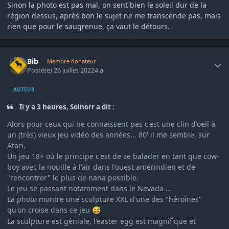
Sinon la photo est pas mal, on sent bien le soleil dur de la
région dessus, après bon le sujet ne me transcende pas, mais
rien que pour le saugrenue, ça vaut le détours.
Author stats
Bib
Membre donateur
Posté(e)
26 juillet 2022
4 a
AUTEUR
Il y a 3 heures, Solnorr a dit :
Alors pour ceux qui ne connaissent pas c'est une clin d'oeil à
un (très) vieux jeu vidéo des années... 80' il me semble, sur
Atari.
Un jeu 18+ où le principe c'est de se balader en tant que cow-
boy avec la nouille à l'air dans l'ouest amérindien et de
"rencontrer" le plus de nana possible.
Le jeu se passant notamment dans le Nevada ...
La photo montre une sculpture XXL d'une des "héroïnes"
qu'on croise dans ce jeu
😅
La sculpture est géniale, l'easter egg est magnifique et