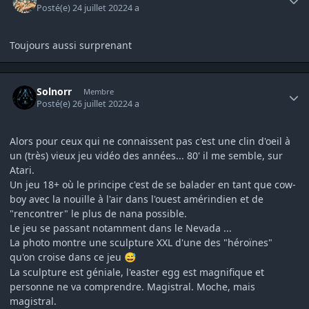
Posté(e)
24 juillet 2022
4 a
Toujours aussi surprenant
Author stats
Solnorr
Membre
Posté(e)
26 juillet 2022
4 a
Alors pour ceux qui ne connaissent pas c'est une clin d'oeil à
un (très) vieux jeu vidéo des années... 80' il me semble, sur
Atari.
Un jeu 18+ où le principe c'est de se balader en tant que cow-
boy avec la nouille à l'air dans l'ouest amérindien et de
"rencontrer" le plus de nana possible.
Le jeu se passant notamment dans le Nevada ...
La photo montre une sculpture XXL d'une des "héroïnes"
qu'on croise dans ce jeu
😅
La sculpture est géniale, l'easter egg est magnifique et
personne ne va comprendre. Magistral. Moche, mais
magistral.