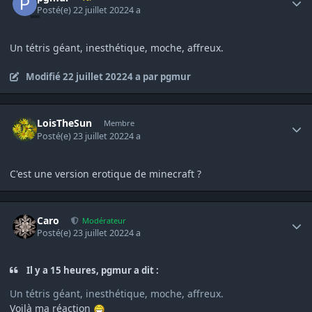
Posté(e)
22 juillet 2022
4 a
Un tétris géant, inesthétique, moche, affreux.
Modifié
22 juillet 2022
4 a
par pgmur
Author stats
LoisTheSun
Membre
Posté(e)
23 juillet 2022
4 a
C'est une version erotique de minecraft ?
Author stats
Caro
Modérateur
Posté(e)
23 juillet 2022
4 a
Il y a 15 heures, pgmur a dit :
Un tétris géant, inesthétique, moche, affreux.
Voilà ma réaction