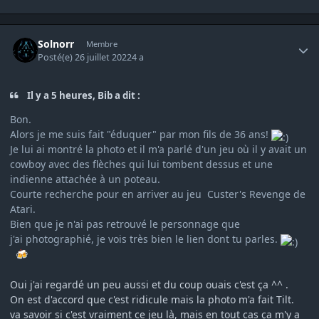
Author stats
Solnorr
Membre
Posté(e)
26 juillet 2022
4 a
Il y a 5 heures, Bib a dit :
Bon.
Alors je me suis fait "éduquer" par mon fils de 36 ans!
Je lui ai montré la photo et il m'a parlé d'un jeu où il y avait un
cowboy avec des flèches qui lui tombent dessus et une
indienne attachée à un poteau.
Courte recherche pour en arriver au jeu Custer's Revenge de
Atari.
Bien que je n'ai pas retrouvé le personnage que
j'ai
photographié, je vois très bien le lien dont tu parles.
🍻
Oui j'ai regardé un peu aussi et du coup ouais c'est ça ^^ .
On est d'accord que c'est ridicule mais la photo m'a fait Tilt.
va savoir si c'est vraiment ce jeu là, mais en tout cas ça m'y a