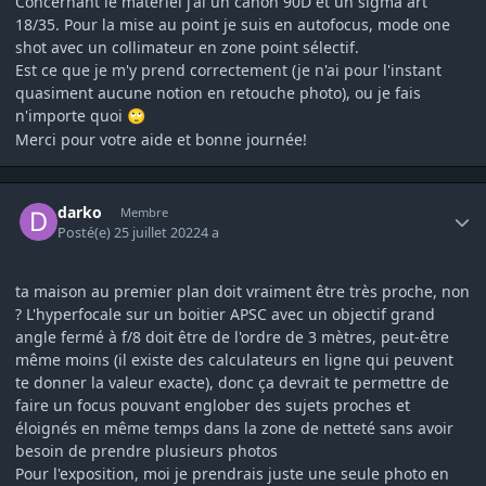
Concernant le matériel j'ai un canon 90D et un sigma art
18/35. Pour la mise au point je suis en autofocus, mode one
shot avec un collimateur en zone point sélectif.
Est ce que je m'y prend correctement (je n'ai pour l'instant
quasiment aucune notion en retouche photo), ou je fais
n'importe quoi
🙄
Merci pour votre aide et bonne journée!
Author stats
darko
Membre
Posté(e)
25 juillet 2022
4 a
ta maison au premier plan doit vraiment être très proche, non
? L'hyperfocale sur un boitier APSC avec un objectif grand
angle fermé à f/8 doit être de l'ordre de 3 mètres, peut-être
même moins (il existe des calculateurs en ligne qui peuvent
te donner la valeur exacte), donc ça devrait te permettre de
faire un focus pouvant englober des sujets proches et
éloignés en même temps dans la zone de netteté sans avoir
besoin de prendre plusieurs photos
Pour l'exposition, moi je prendrais juste une seule photo en