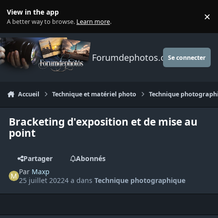
Aller au contenu
View in the app
×
Di
A better way to browse.
Learn more
.
Forumdephotos.com
Se connecter
Accueil
Technique et matériel photo
Technique photograph
Bracketing d'exposition et de mise au
point
Partager
Abonnés
Par
Maxp
25 juillet 2022
4 a
dans
Technique photographique