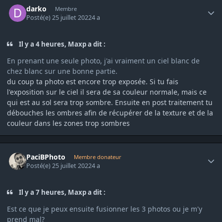
darko
Membre
Posté(e)
25 juillet 2022
4 a
Il y a 4 heures, Maxp a dit :
En prenant une seule photo, j'ai vraiment un ciel blanc de
chez blanc sur une bonne partie.
du coup ta photo est encore trop exposée. Si tu fais
l'exposition sur le ciel il sera de sa couleur normale, mais ce
qui est au sol sera trop sombre. Ensuite en post traitement tu
débouches les ombres afin de récupérer de la texture et de la
couleur dans les zones trop sombres
Author stats
PaciBPhoto
Membre donateur
Posté(e)
25 juillet 2022
4 a
Il y a 7 heures, Maxp a dit :
Est ce que je peux ensuite fusionner les 3 photos ou je m'y
prend mal?