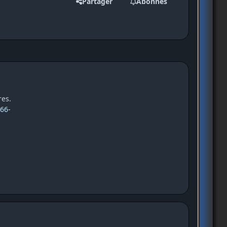
Partager
Abonnés
res.
66-