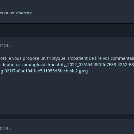
s nu et charme
2022
4 a
t je vous propose un triptyque. Impatient de lire vos commentai
umdephotos.com/uploads/monthly_2022_07/A5448CC6-7E88-42A2-B3
g.021f7a0bc104ffae5d1955d5fecbe4c2.jpeg
2022
4 a