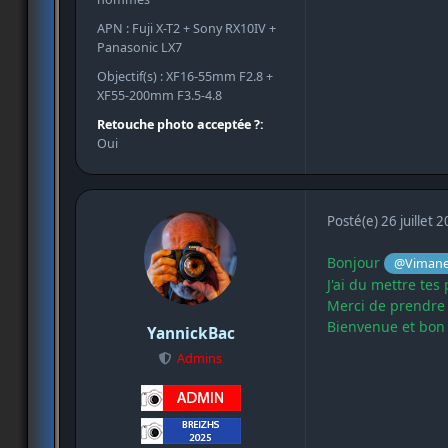
APN : Fuji X-T2 + Sony RX10IV +
Panasonic LX7
Objectif(s) : XF16-55mm F2.8 +
XF55-200mm F3.5-4.8
Retouche photo acceptée ?:
Oui
Posté(e)
26 juillet 
Bonjour
@Vimane
J'ai du mettre tes
Merci de prendre 
Bienvenue et bon
YannickBac
Admins