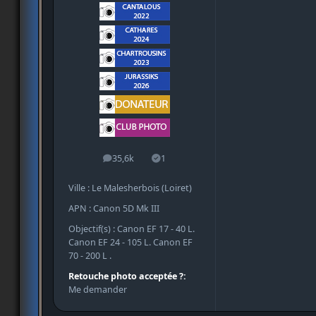
35,6k
1
messages
Solutions
Ville : Le Malesherbois (Loiret)
APN : Canon 5D Mk III
Objectif(s) : Canon EF 17 - 40 L.
Canon EF 24 - 105 L. Canon EF
70 - 200 L .
Retouche photo acceptée ?:
Me demander