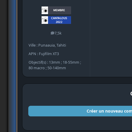
7,5k
messages
Ville : Punaauia, Tahiti
APN : Fujifilm XT3
Objectif(s) : 13mm ; 18-55mm ;
80 macro ; 50-140mm
Créer un nouveau co