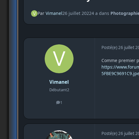
Par
Vimanel
26 juillet 2022
4 a
dans
Photographie
Posté(e)
26 juillet 
Comme premier pos
https://www.for
5FBE9C9691C9.jpe
Vimanel
Débutant2
1
messages
Posté(e)
26 juillet 