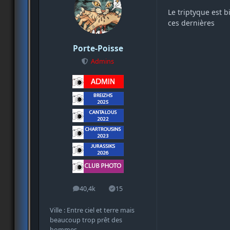
Le triptyque est b
ces dernières
Porte-Poisse
Admins
40,4k
15
messages
Solutions
Ville : Entre ciel et terre mais
beaucoup trop prêt des
hommes