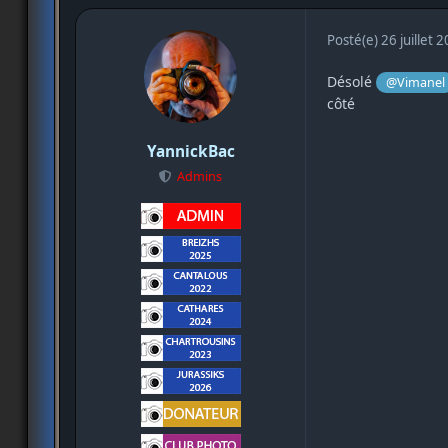
Posté(e)
26 juillet 
Désolé
@Vimanel
côté
YannickBac
Admins