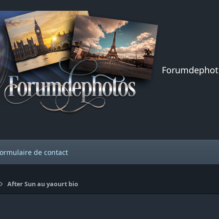
Forumdephot
ormulaire de contact
After Sun au yaourt bio