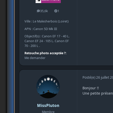
35,6k
1
messages
Solutions
Ville : Le Malesherbois (Loiret)
APN : Canon 5D Mk III
Objectif(s) : Canon EF 17 - 40 L.
Canon EF 24 - 105 L. Canon EF
70 - 200 L .
Retouche photo acceptée ?:
Me demander
Posté(e)
26 juillet 
Bonjour !!
Une petite présen
MissPluton
Membre