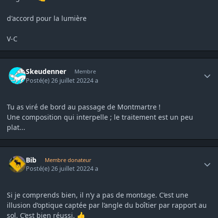
d'accord pour la lumière
V-C
Author stats
Skeudenner
Membre
Posté(e)
26 juillet 2022
4 a
Tu as viré de bord au passage de Montmartre !
Une composition qui interpelle ; le traitement est un peu
plat...
Author stats
Bib
Membre donateur
Posté(e)
26 juillet 2022
4 a
Si je comprends bien, il n’y a pas de montage. C’est une
illusion d’optique captée par l’angle du boîtier par rapport au
sol. C’est bien réussi.
👍