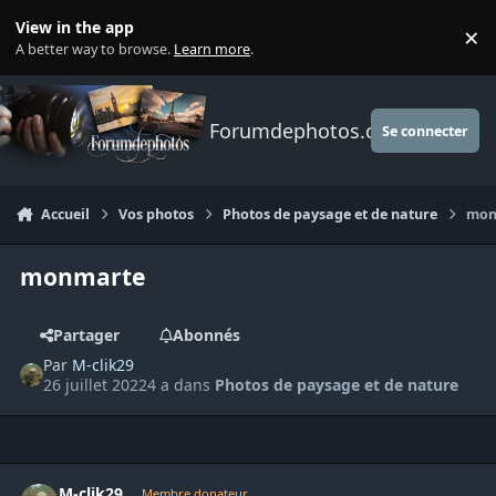
Aller au contenu
View in the app
×
Di
A better way to browse.
Learn more
.
Forumdephotos.com
Se connecter
Accueil
Vos photos
Photos de paysage et de nature
mon
monmarte
Partager
Abonnés
Par
M-clik29
26 juillet 2022
4 a
dans
Photos de paysage et de nature
Author stats
M-clik29
Membre donateur