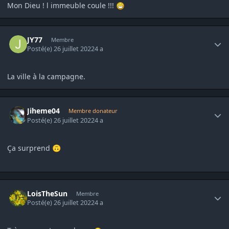
Mon Dieu ! l immeuble coule !!!
Author stats
JY77
Membre
Posté(e)
26 juillet 2022
4 a
La ville à la campagne.
Author stats
Jiheme04
Membre donateur
Posté(e)
26 juillet 2022
4 a
Ça surprend
🙃
Author stats
LoisTheSun
Membre
Posté(e)
26 juillet 2022
4 a