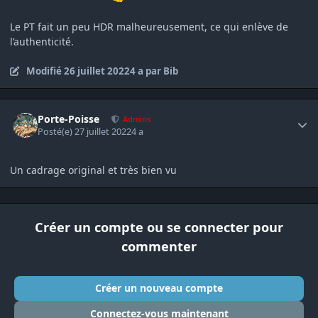
Le PT fait un peu HDR malheureusement, ce qui enlève de
l’authenticité.
Modifié
26 juillet 2022
4 a
par Bib
Author stats
Porte-Poisse
Admins
Posté(e)
27 juillet 2022
4 a
Un cadrage original et très bien vu
Créer un compte ou se connecter pour
commenter
Créer un nouveau compte
Connectez-vous maintenant