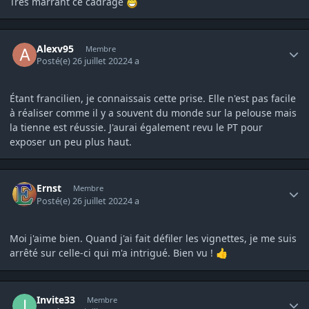
Très marrant ce cadrage
Author stats
Alexv95
Membre
Posté(e)
26 juillet 2022
4 a
Étant francilien, je connaissais cette prise. Elle n'est pas facile
à réaliser comme il y a souvent du monde sur la pelouse mais
la tienne est réussie. J'aurai également revu le PT pour
exposer un peu plus haut.
Author stats
Ernst
Membre
Posté(e)
26 juillet 2022
4 a
Moi j'aime bien. Quand j'ai fait défiler les vignettes, je me suis
arrêté sur celle-ci qui m'a intrigué. Bien vu !
👍
Author stats
Invite33
Membre