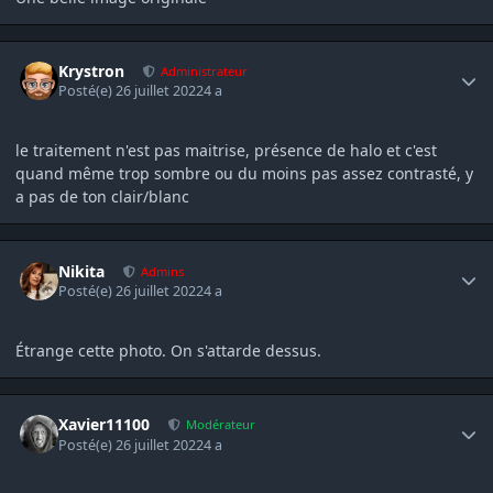
Author stats
Krystron
Administrateur
Posté(e)
26 juillet 2022
4 a
le traitement n'est pas maitrise, présence de halo et c'est
quand même trop sombre ou du moins pas assez contrasté, y
a pas de ton clair/blanc
Author stats
Nikita
Admins
Posté(e)
26 juillet 2022
4 a
Étrange cette photo. On s'attarde dessus.
Author stats
Xavier11100
Modérateur
Posté(e)
26 juillet 2022
4 a