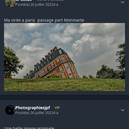
Posté(e)
26 juillet 2022
4 a
Ma virée a paris passage part Monmarte
Author stats
Photographiesjpf
VIP
Posté(e)
26 juillet 2022
4 a
Une belle image originale