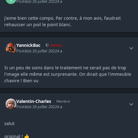
Posté(e)
26 juillet 2022
4 a
J'aime bien cette compo. Par contre, à mon avis, faudrait
rehausser un poil le point blanc.
Author stats
YannickBac
Admins
Posté(e)
26 juillet 2022
4 a
Si un peu de soins dans le traitement ne serait pas de trop
l'image elle même est surprenante. On dirait que l'immeuble
chavire ! Bien vu
Author stats
Valentin-Charles
Membre
Posté(e)
26 juillet 2022
4 a
salut
original !
👍