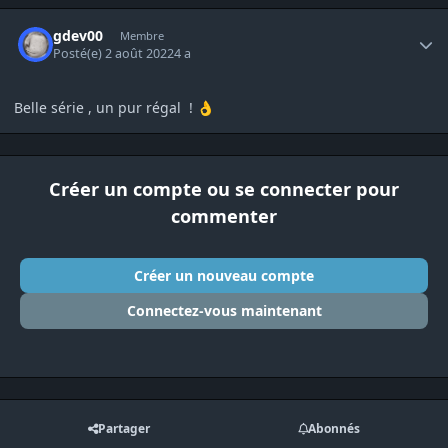
Author stats
gdev00
Membre
Posté(e)
2 août 2022
4 a
Belle série , un pur régal !
👌
Créer un compte ou se connecter pour
commenter
Créer un nouveau compte
Connectez-vous maintenant
Partager
Abonnés