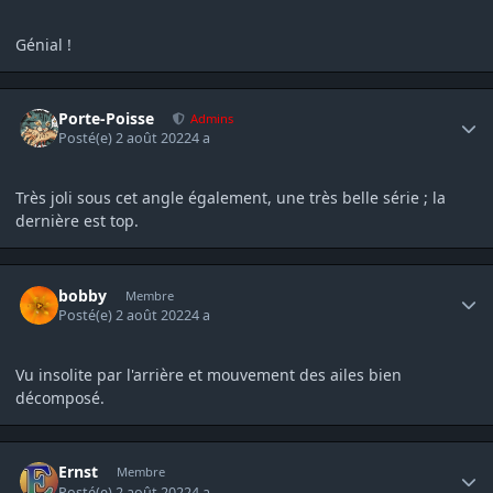
Génial !
Author stats
Porte-Poisse
Admins
Posté(e)
2 août 2022
4 a
Très joli sous cet angle également, une très belle série ; la
dernière est top.
Author stats
bobby
Membre
Posté(e)
2 août 2022
4 a
Vu insolite par l'arrière et mouvement des ailes bien
décomposé.
Author stats
Ernst
Membre
Posté(e)
2 août 2022
4 a