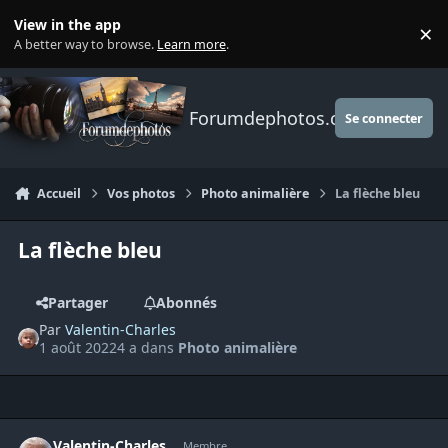
Aller au contenu
View in the app
×
Di
A better way to browse.
Learn more
.
Forumdephotos.com
Se connecter
Accueil
Vos photos
Photo animalière
La flèche bleu
La flèche bleu
Partager
Abonnés
Par
Valentin-Charles
1 août 2022
4 a
dans
Photo animalière
Author stats
Valentin-Charles
Membre