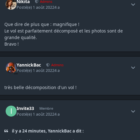
Nikita
Admins
Posté(e)
1 août 2022
4 a
Que dire de plus que : magnifique !
Le vol est parfaitement décomposé et les photos sont de
grande qualité.
Bravo !
Author stats
YannickBac
Admins
Posté(e)
1 août 2022
4 a
très belle décomposition d'un vol !
Author stats
Invite33
Membre
Posté(e)
1 août 2022
4 a
il y a 24 minutes, YannickBac a dit :