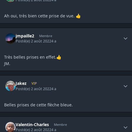
Ah oui, très bien cette prise de vue.
👍
Author stats
jmpaille2
Membre
Posté(e)
2 août 2022
4 a
Très belles prises en effet.
👍
JM.
Author stats
Jakez
VIP
Posté(e)
2 août 2022
4 a
Belles prises de cette flèche bleue.
Author stats
Valentin-Charles
Membre
Posté(e)
2 août 2022
4 a