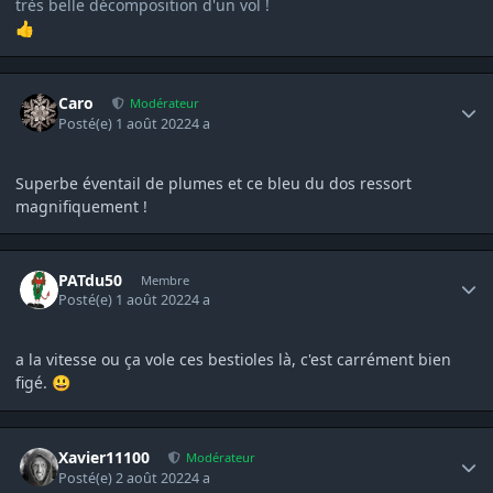
très belle décomposition d'un vol !
👍
Author stats
Caro
Modérateur
Posté(e)
1 août 2022
4 a
Superbe éventail de plumes et ce bleu du dos ressort
magnifiquement !
Author stats
PATdu50
Membre
Posté(e)
1 août 2022
4 a
a la vitesse ou ça vole ces bestioles là, c'est carrément bien
figé.
😃
Author stats
Xavier11100
Modérateur
Posté(e)
2 août 2022
4 a