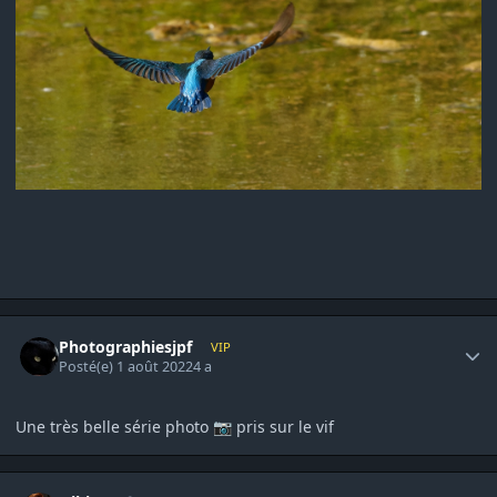
Author stats
Photographiesjpf
VIP
Posté(e)
1 août 2022
4 a
Une très belle série photo
pris sur le vif
📷
Author stats