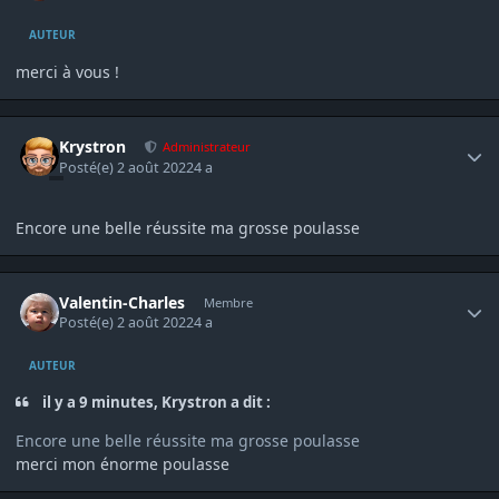
AUTEUR
merci à vous !
Author stats
Krystron
Administrateur
Posté(e)
2 août 2022
4 a
Encore une belle réussite ma grosse poulasse
Author stats
Valentin-Charles
Membre
Posté(e)
2 août 2022
4 a
AUTEUR
il y a 9 minutes, Krystron a dit :
Encore une belle réussite ma grosse poulasse
merci mon énorme poulasse