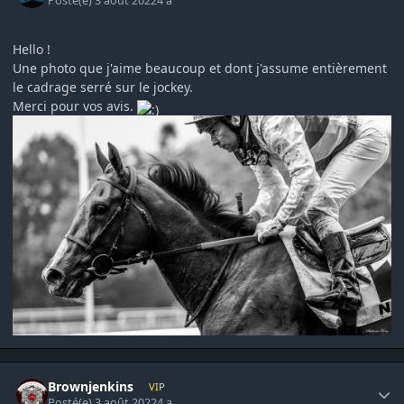
Posté(e)
3 août 2022
4 a
Hello !
Une photo que j'aime beaucoup et dont j'assume entièrement
le cadrage serré sur le jockey.
Merci pour vos avis.
Author stats
Brownjenkins
VIP
Posté(e)
3 août 2022
4 a