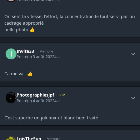
On sent la vitesse, l’effort, la concentration le tout servi par un
cadrage approprié
belle photo
👍
Author stats
Invite33
Membre
Posté(e)
3 août 2022
4 a
Ca me va...
👍
Author stats
Photographiesjpf
VIP
Posté(e)
4 août 2022
4 a
C'est superbe un joli noir et blanc bien traité
Author stats
LoisTheSun
Membre