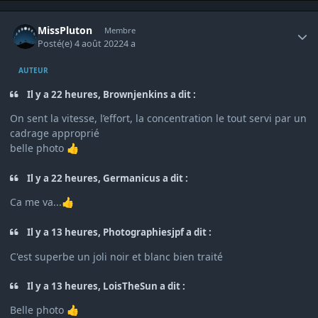
Author stats
MissPluton
Membre
Posté(e)
4 août 2022
4 a
AUTEUR
Il y a 22 heures, Brownjenkins a dit :
On sent la vitesse, l’effort, la concentration le tout servi par un
cadrage approprié
belle photo
👍
Il y a 22 heures, Germanicus a dit :
Ca me va...
👍
Il y a 13 heures, Photographiesjpf a dit :
C'est superbe un joli noir et blanc bien traité
Il y a 13 heures, LoisTheSun a dit :
Belle photo
👍