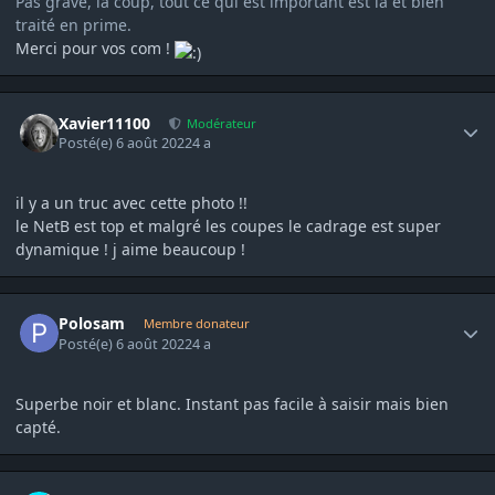
Pas grave, la coup, tout ce qui est important est là et bien
traité en prime.
Merci pour vos com !
Author stats
Xavier11100
Modérateur
Posté(e)
6 août 2022
4 a
il y a un truc avec cette photo !!
le NetB est top et malgré les coupes le cadrage est super
dynamique ! j aime beaucoup !
Author stats
Polosam
Membre donateur
Posté(e)
6 août 2022
4 a
Superbe noir et blanc. Instant pas facile à saisir mais bien
capté.
Author stats