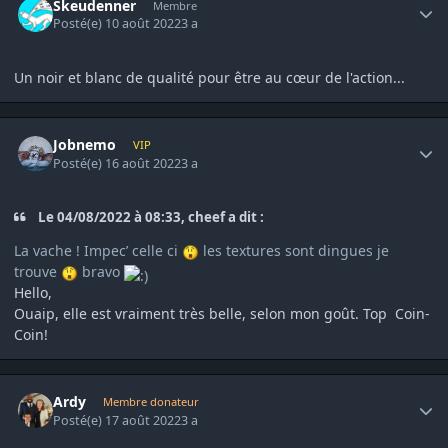
Skeudenner
Membre
Posté(e)
10 août 2022
3 a
Un noir et blanc de qualité pour être au cœur de l'action...
Author stats
Jobnemo
VIP
Posté(e)
16 août 2022
3 a
Le 04/08/2022 à 08:33, cheef a dit :
La vache ! Impec’ celle ci
les textures sont dingues je
trouve
bravo
Hello,
Ouaip, elle est vraiment très belle, selon mon goût. Top Coin-
Coin!
Author stats
Ardy
Membre donateur
Posté(e)
17 août 2022
3 a