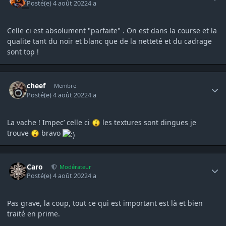
Posté(e)
4 août 2022
4 a
Celle ci est absolument "parfaite" . On est dans la course et la
qualite tant du noir et blanc que de la netteté et du cadrage
sont top !
Author stats
cheef
Membre
Posté(e)
4 août 2022
4 a
La vache ! Impec’ celle ci
les textures sont dingues je
trouve
bravo
Author stats
Caro
Modérateur
Posté(e)
4 août 2022
4 a
Pas grave, la coup, tout ce qui est important est là et bien
traité en prime.