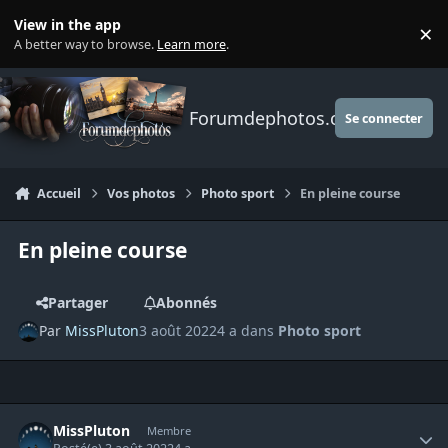
Aller au contenu
View in the app
×
Di
A better way to browse.
Learn more
.
Forumdephotos.com
Se connecter
Accueil
Vos photos
Photo sport
En pleine course
En pleine course
Partager
Abonnés
Par
MissPluton
3 août 2022
4 a
dans
Photo sport
Author stats
MissPluton
Membre