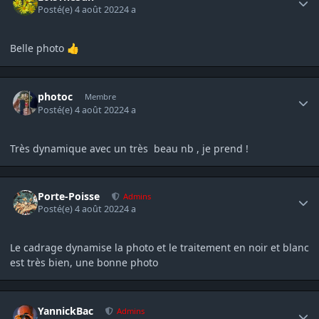
Posté(e)
4 août 2022
4 a
Belle photo
👍
Author stats
photoc
Membre
Posté(e)
4 août 2022
4 a
Très dynamique avec un très beau nb , je prend !
Author stats
Porte-Poisse
Admins
Posté(e)
4 août 2022
4 a
Le cadrage dynamise la photo et le traitement en noir et blanc
est très bien, une bonne photo
Author stats
YannickBac
Admins