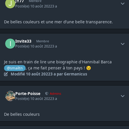
JY77
Membre
Posté(e)
10 août 2022
3 a
De belles couleurs et une mer d’une belle transparence.
Author stats
Invite33
Membre
Posté(e)
10 août 2022
3 a
Je suis en train de lire une biographie d'Hannibal Barca
, ça me fait penser à ton pays !
@smailtn
😉
Modifié
10 août 2022
3 a
par Germanicus
Author stats
Porte-Poisse
Admins
Posté(e)
10 août 2022
3 a
De belles couleurs
Author stats