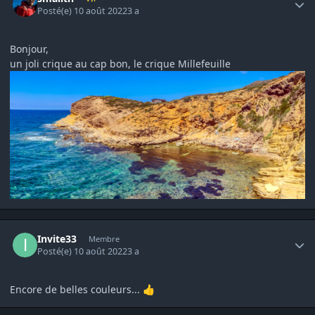
Posté(e)
10 août 2022
3 a
Bonjour,
un joli crique au cap bon, le crique Millefeuille
Author stats
Invite33
Membre
Posté(e)
10 août 2022
3 a
Encore de belles couleurs...
👍