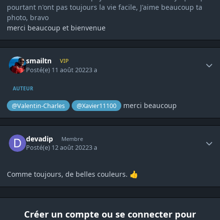
pourtant n'ont pas toujours la vie facile, J'aime beaucoup ta
photo, bravo
merci beaucoup et bienvenue
Author stats
smailtn
VIP
Posté(e)
11 août 2022
3 a
AUTEUR
merci beaucoup
@Valentin-Charles
@Xavier11100
Author stats
devadip
Membre
Posté(e)
12 août 2022
3 a
Comme toujours, de belles couleurs.
👍
Créer un compte ou se connecter pour