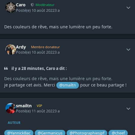
Caro
Modérateur
Posté(e)
10 août 2022
3 a
Des couleurs de rêve, mais une lumière un peu forte.
Author stats
Ardy
Membre donateur
Posté(e)
10 août 2022
3 a
il y a 28 minutes, Caro a dit :
Des couleurs de rêve, mais une lumière un peu forte.
je partage cet avis. Merci
pour ce beau partage !
@smailtn
Author stats
smailtn
VIP
Posté(e)
11 août 2022
3 a
AUTEUR
@YannickBac
@Germanicus
@Photographiesjpf
@cheef