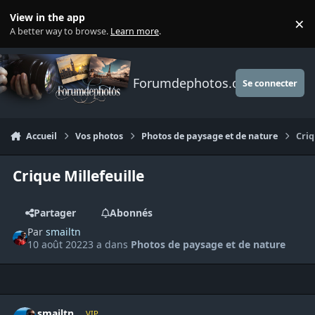
Aller au contenu
View in the app
×
Di
A better way to browse.
Learn more
.
Forumdephotos.com
Se connecter
Accueil
Vos photos
Photos de paysage et de nature
Criq
Crique Millefeuille
Partager
Abonnés
Par
smailtn
10 août 2022
3 a
dans
Photos de paysage et de nature
Author stats
smailtn
VIP