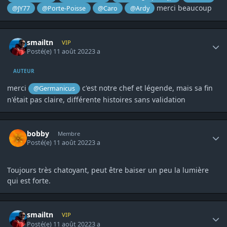
merci beaucoup
@JY77
@Porte-Poisse
@Caro
@Ardy
Author stats
smailtn
VIP
Posté(e)
11 août 2022
3 a
AUTEUR
merci
c'est notre chef et légende, mais sa fin
@Germanicus
n'était pas claire, différente histoires sans validation
Author stats
bobby
Membre
Posté(e)
11 août 2022
3 a
Toujours très chatoyant, peut être baiser un peu la lumière
qui est forte.
Author stats
smailtn
VIP
Posté(e)
11 août 2022
3 a