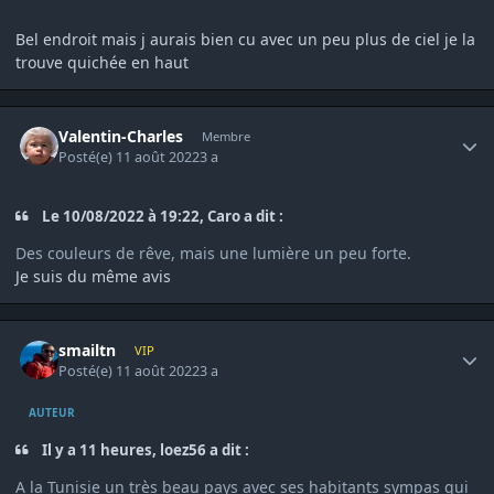
Bel endroit mais j aurais bien cu avec un peu plus de ciel je la
trouve quichée en haut
Author stats
Valentin-Charles
Membre
Posté(e)
11 août 2022
3 a
Le 10/08/2022 à 19:22, Caro a dit :
Des couleurs de rêve, mais une lumière un peu forte.
Je suis du même avis
Author stats
smailtn
VIP
Posté(e)
11 août 2022
3 a
AUTEUR
Il y a 11 heures, loez56 a dit :
A la Tunisie un très beau pays avec ses habitants sympas qui