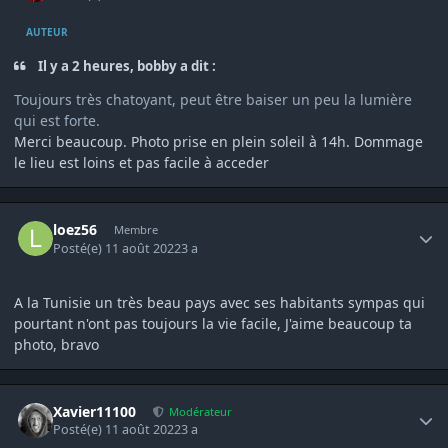
AUTEUR
Il y a 2 heures, bobby a dit :
Toujours très chatoyant, peut être baiser un peu la lumière
qui est forte.
Merci beaucoup. Photo prise en plein soleil à 14h. Dommage
le lieu est loins et pas facile à acceder
Author stats
loez56
Membre
Posté(e)
11 août 2022
3 a
A la Tunisie un très beau pays avec ses habitants sympas qui
pourtant n'ont pas toujours la vie facile, J'aime beaucoup ta
photo, bravo
Author stats
Xavier11100
Modérateur
Posté(e)
11 août 2022
3 a