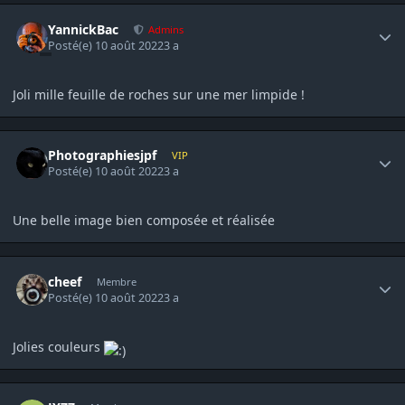
Author stats
YannickBac
Admins
Posté(e)
10 août 2022
3 a
Joli mille feuille de roches sur une mer limpide !
Author stats
Photographiesjpf
VIP
Posté(e)
10 août 2022
3 a
Une belle image bien composée et réalisée
Author stats
cheef
Membre
Posté(e)
10 août 2022
3 a
Jolies couleurs
Author stats