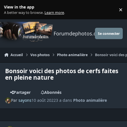
Aller au contenu
View in the app
×
Di
A better way to browse.
Learn more
.
Forumdephotos.com
Se connecter
Accueil
Vos photos
Photo animalière
Bonsoir voici des 
Bonsoir voici des photos de cerfs faites
en pleine nature
Partager
Abonnés
Par
sayons
10 août 2022
3 a
dans
Photo animalière
Author stats