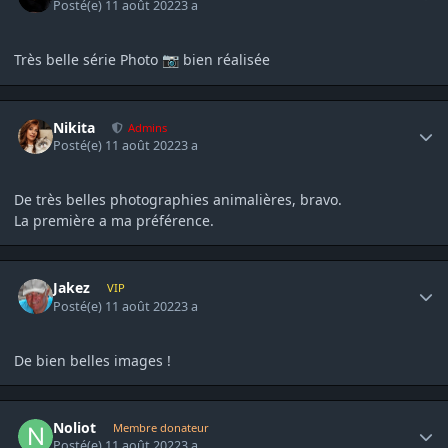
Posté(e)
11 août 2022
3 a
Très belle série Photo
bien réalisée
📷
Author stats
Nikita
Admins
Posté(e)
11 août 2022
3 a
De très belles photographies animalières, bravo.
La première a ma préférence.
Author stats
Jakez
VIP
Posté(e)
11 août 2022
3 a
De bien belles images !
Author stats
Noliot
Membre donateur
Posté(e)
11 août 2022
3 a