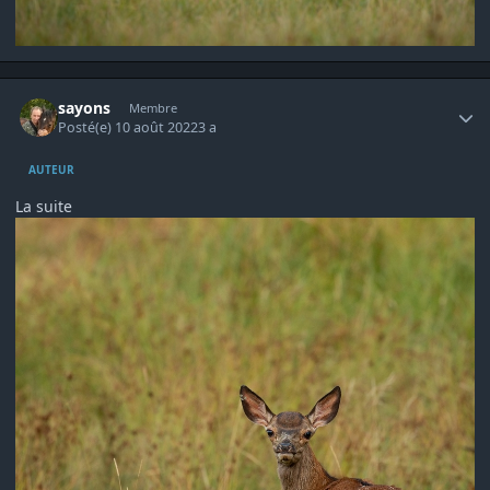
Author stats
sayons
Membre
Posté(e)
10 août 2022
3 a
AUTEUR
La suite