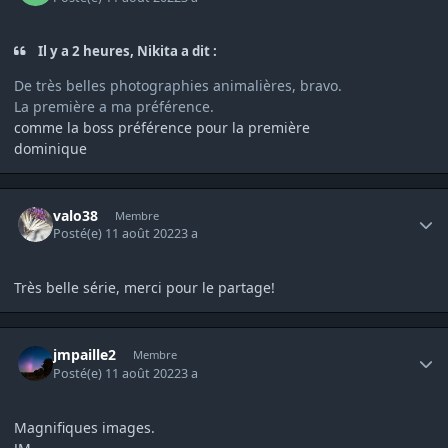
Il y a 2 heures, Nikita a dit :
De très belles photographies animalières, bravo.
La première a ma préférence.
comme la boss préférence pour la première
dominique
Author stats
valo38
Membre
Posté(e)
11 août 2022
3 a
Très belle série, merci pour le partage!
Author stats
jmpaille2
Membre
Posté(e)
11 août 2022
3 a
Magnifiques images.