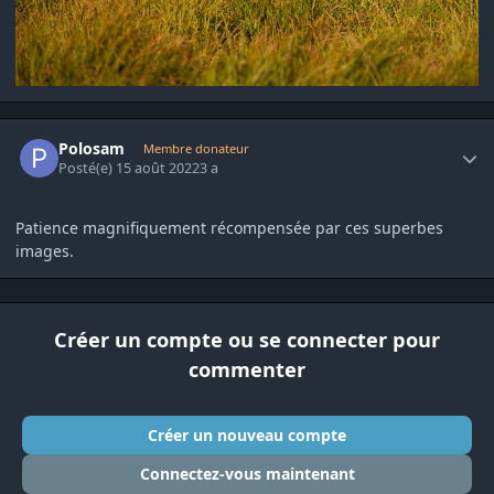
Author stats
Polosam
Membre donateur
Posté(e)
15 août 2022
3 a
Patience magnifiquement récompensée par ces superbes
images.
Créer un compte ou se connecter pour
commenter
Créer un nouveau compte
Connectez-vous maintenant