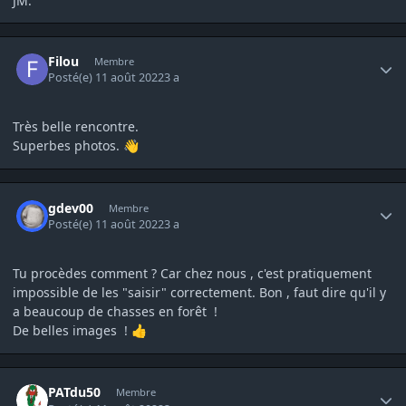
JM.
Author stats
Filou
Membre
Posté(e)
11 août 2022
3 a
Très belle rencontre.
Superbes photos.
👋
Author stats
gdev00
Membre
Posté(e)
11 août 2022
3 a
Tu procèdes comment ? Car chez nous , c'est pratiquement
impossible de les "saisir" correctement. Bon , faut dire qu'il y
a beaucoup de chasses en forêt !
De belles images !
👍
Author stats
PATdu50
Membre