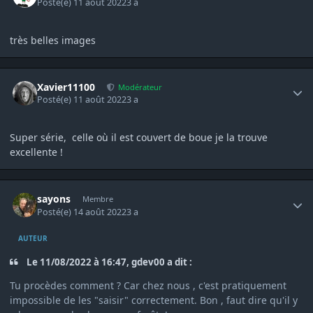
Posté(e)
11 août 2022
3 a
très belles images
Author stats
Xavier11100
Modérateur
Posté(e)
11 août 2022
3 a
Super série, celle où il est couvert de boue je la trouve
excellente !
Author stats
sayons
Membre
Posté(e)
14 août 2022
3 a
AUTEUR
Le 11/08/2022 à 16:47, gdev00 a dit :
Tu procèdes comment ? Car chez nous , c'est pratiquement
impossible de les "saisir" correctement. Bon , faut dire qu'il y