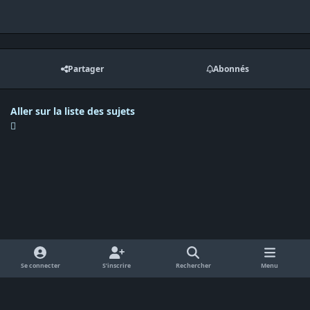
Partager
Abonnés
Aller sur la liste des sujets
Se connecter
S’inscrire
Rechercher
Menu
Langue
Politique de confidentialité
Cookies
RSS
Powered by
Invision Community