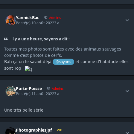
Author stats
YannickBac
Admins
Posté(e)
10 août 2022
3 a
il y a une heure, sayons a dit :
Toutes mes photos sont faites avec des animaux sauvages
comme c'est photos de cerfs.
Bah ça on le savait déjà
et comme d'habitude elles
@sayons
sont Top !
Author stats
Porte-Poisse
Admins
Posté(e)
11 août 2022
3 a
Une très belle série
Author stats
Photographiesjpf
VIP