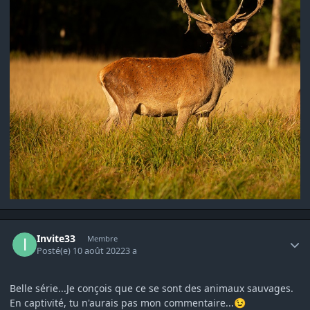
Author stats
Invite33
Membre
Posté(e)
10 août 2022
3 a
Belle série...Je conçois que ce se sont des animaux sauvages.
En captivité, tu n'aurais pas mon commentaire...
😉