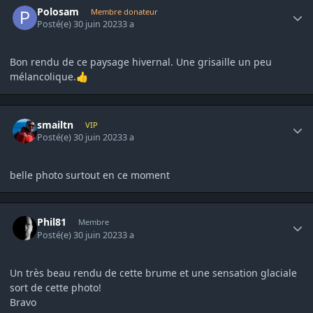
Polosam
Membre donateur
Posté(e)
30 juin 2023
3 a
Bon rendu de ce paysage hivernal. Une grisaille un peu
mélancolique.
👍
Author stats
smailtn
VIP
Posté(e)
30 juin 2023
3 a
belle photo surtout en ce moment
Author stats
Phil81
Membre
Posté(e)
30 juin 2023
3 a
Un très beau rendu de cette brume et une sensation glaciale
sort de cette photo!
Bravo