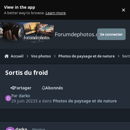
Aller au contenu
View in the app
×
Di
A better way to browse.
Learn more
.
Forumdephotos.com
Se connecter
Accueil
Vos photos
Photos de paysage et de nature
Sort
Sortis du froid
Partager
Abonnés
Par
darko
29 juin 2023
3 a
dans
Photos de paysage et de nature
Author stats
darko
Membre