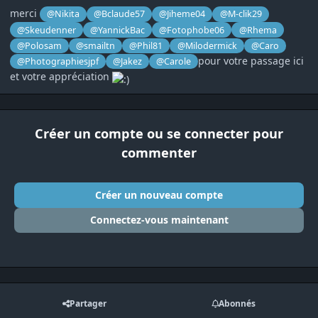
merci
@Nikita
@Bclaude57
@Jiheme04
@M-clik29
@Skeudenner
@YannickBac
@Fotophobe06
@Rhema
@Polosam
@smailtn
@Phil81
@Milodermick
@Caro
pour votre passage ici
@Photographiesjpf
@Jakez
@Carole
et votre appréciation
Créer un compte ou se connecter pour
commenter
Créer un nouveau compte
Connectez-vous maintenant
Partager
Abonnés