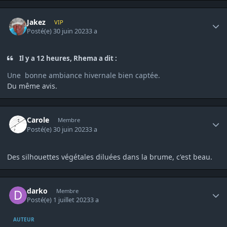
Author stats
Jakez
VIP
Posté(e)
30 juin 2023
3 a
Il y a 12 heures, Rhema a dit :
Une bonne ambiance hivernale bien captée.
Du même avis.
Author stats
Carole
Membre
Posté(e)
30 juin 2023
3 a
Des silhouettes végétales diluées dans la brume, c'est beau.
Author stats
darko
Membre
Posté(e)
1 juillet 2023
3 a
AUTEUR