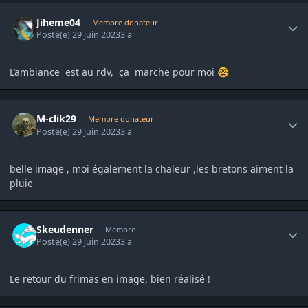
Author stats
Jiheme04
Membre donateur
Posté(e)
29 juin 2023
3 a
L’ambiance est au rdv, ça marche pour moi
🤓
Author stats
M-clik29
Membre donateur
Posté(e)
29 juin 2023
3 a
belle image , moi également la chaleur ,les bretons aiment la
pluie
Author stats
Skeudenner
Membre
Posté(e)
29 juin 2023
3 a
Le retour du frimas en image, bien réalisé !