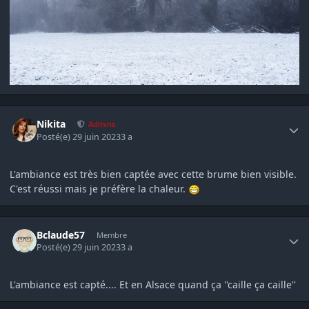
Author stats
Nikita
Admins
Posté(e)
29 juin 2023
3 a
L'ambiance est très bien captée avec cette brume bien visible.
C'est réussi mais je préfère la chaleur.
Author stats
Bclaude57
Membre
Posté(e)
29 juin 2023
3 a
L'ambiance est capté.... Et en Alsace quand ça ''caille ça caille''