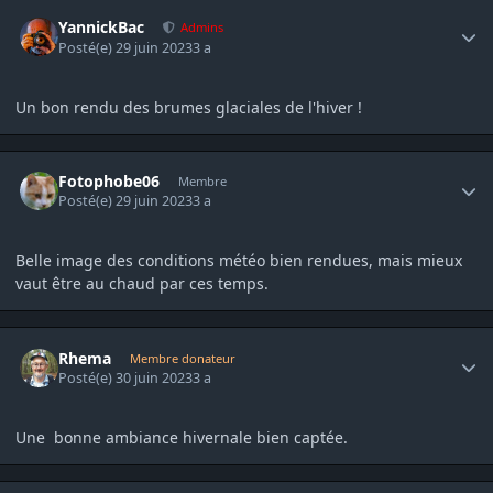
Author stats
YannickBac
Admins
Posté(e)
29 juin 2023
3 a
Un bon rendu des brumes glaciales de l'hiver !
Author stats
Fotophobe06
Membre
Posté(e)
29 juin 2023
3 a
Belle image des conditions météo bien rendues, mais mieux
vaut être au chaud par ces temps.
Author stats
Rhema
Membre donateur
Posté(e)
30 juin 2023
3 a
Une bonne ambiance hivernale bien captée.
Author stats