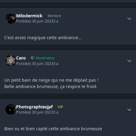
Author stats
Milodermick
Membre
Posté(e)
30 juin 2023
3 a
C'est assez magique cette ambiance...
Author stats
Caro
Modérateur
Posté(e)
30 juin 2023
3 a
Un petit bain de neige qui ne me déplait pas !
Belle ambiance brumeuse, ça respire le froid.
Author stats
Photographiesjpf
VIP
Posté(e)
30 juin 2023
3 a
Bien vu et bien capté cette ambiance brumeuse