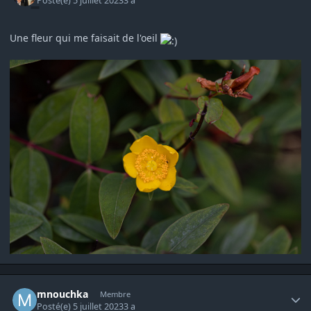
Posté(e)
5 juillet 2023
3 a
Une fleur qui me faisait de l'oeil
Author stats
mnouchka
Membre
Posté(e)
5 juillet 2023
3 a