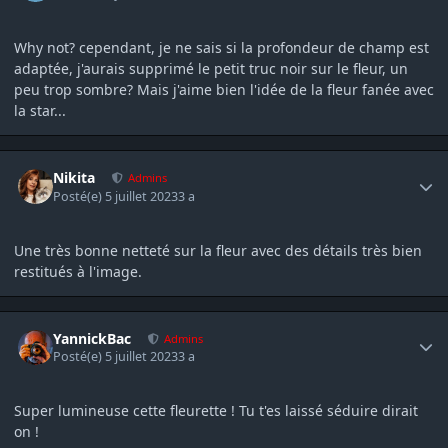
Why not? cependant, je ne sais si la profondeur de champ est
adaptée, j'aurais supprimé le petit truc noir sur le fleur, un
peu trop sombre? Mais j'aime bien l'idée de la fleur fanée avec
la star...
Author stats
Nikita
Admins
Posté(e)
5 juillet 2023
3 a
Une très bonne netteté sur la fleur avec des détails très bien
restitués à l'image.
Author stats
YannickBac
Admins
Posté(e)
5 juillet 2023
3 a
Super lumineuse cette fleurette ! Tu t'es laissé séduire dirait
on !