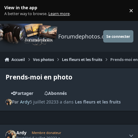
Aller au contenu
View in the app
×
Di
A better way to browse.
Learn more
.
Forumdephotos.com
Se connecter
Accueil
Vos photos
Les fleurs et les fruits
Prends-moi en
Prends-moi en photo
Partager
Abonnés
Par
Ardy
5 juillet 2023
3 a
dans
Les fleurs et les fruits
Author stats
Ardy
Membre donateur