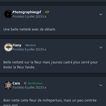
Author stats
Photographiesjpf
VIP
Posté(e)
5 juillet 2023
3 a
Une belle netteté avec de détails
Author stats
Flany
Membre
Posté(e)
6 juillet 2023
3 a
Belle netteté sur la fleur mais j'aurais cadré plus serré pour
éviter la fleur fanée.
Author stats
Caro
Modérateur
Posté(e)
8 juillet 2023
3 a
Bien nette cette fleur de millepertuis, mais un peu centrée
pour moi.