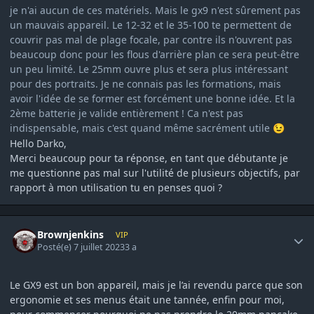
je n'ai aucun de ces matériels. Mais le gx9 n'est sûrement pas
un mauvais appareil. Le 12-32 et le 35-100 te permettent de
couvrir pas mal de plage focale, par contre ils n'ouvrent pas
beaucoup donc pour les flous d'arrière plan ce sera peut-être
un peu limité. Le 25mm ouvre plus et sera plus intéressant
pour des portraits. Je ne connais pas les formations, mais
avoir l'idée de se former est forcément une bonne idée. Et la
2ème batterie je valide entièrement ! Ca n'est pas
indispensable, mais c'est quand même sacrément utile
😉
Hello Darko,
Merci beaucoup pour ta réponse, en tant que débutante je
me questionne pas mal sur l'utilité de plusieurs objectifs, par
rapport à mon utilisation tu en penses quoi ?
Author stats
Brownjenkins
VIP
Posté(e)
7 juillet 2023
3 a
Le GX9 est un bon appareil, mais je l’ai revendu parce que son
ergonomie et ses menus était une tannée, enfin pour moi,