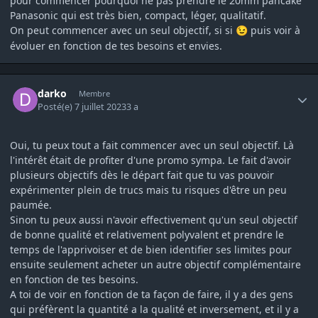
pour commencer pourquoi ne pas prendre le 20mm pancake
Panasonic qui est très bien, compact, léger, qualitatif.
On peut commencer avec un seul objectif, si si
puis voir à
😉
évoluer en fonction de tes besoins et envies.
Author stats
darko
Membre
Posté(e)
7 juillet 2023
3 a
Oui, tu peux tout a fait commencer avec un seul objectif. Là
l'intérêt était de profiter d'une promo sympa. Le fait d'avoir
plusieurs objectifs dès le départ fait que tu vas pouvoir
expérimenter plein de trucs mais tu risques d'être un peu
paumée.
Sinon tu peux aussi n'avoir effectivement qu'un seul objectif
de bonne qualité et relativement polyvalent et prendre le
temps de l'apprivoiser et de bien identifier ses limites pour
ensuite seulement acheter un autre objectif complémentaire
en fonction de tes besoins.
A toi de voir en fonction de ta façon de faire, il y a des gens
qui préfèrent la quantité a la qualité et inversement, et il y a