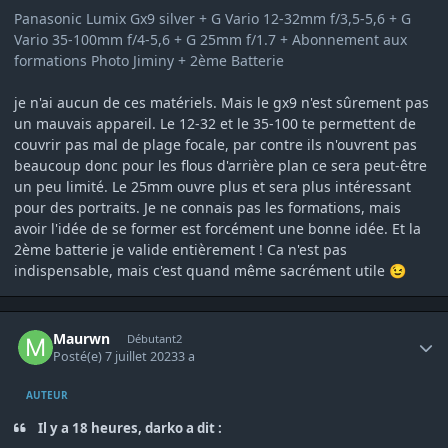
Panasonic Lumix Gx9 silver + G Vario 12-32mm f/3,5-5,6 + G
Vario 35-100mm f/4-5,6 + G 25mm f/1.7 + Abonnement aux
formations Photo Jiminy + 2ème Batterie
je n'ai aucun de ces matériels. Mais le gx9 n'est sûrement pas
un mauvais appareil. Le 12-32 et le 35-100 te permettent de
couvrir pas mal de plage focale, par contre ils n'ouvrent pas
beaucoup donc pour les flous d'arrière plan ce sera peut-être
un peu limité. Le 25mm ouvre plus et sera plus intéressant
pour des portraits. Je ne connais pas les formations, mais
avoir l'idée de se former est forcément une bonne idée. Et la
2ème batterie je valide entièrement ! Ca n'est pas
indispensable, mais c'est quand même sacrément utile
😉
Author stats
Maurwn
Débutant2
Posté(e)
7 juillet 2023
3 a
AUTEUR
Il y a 18 heures, darko a dit :