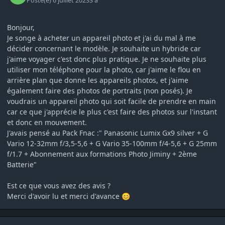
Posté(e)
6 juillet 2023
3 a
Bonjour,
Je songe à acheter un appareil photo et j'ai du mal à me
décider concernant le modèle. Je souhaite un hybride car
j'aime voyager c'est donc plus pratique. Je ne souhaite plus
utiliser mon téléphone pour la photo, car j'aime le flou en
arrière plan que donne les appareils photos, et j'aime
également faire des photos de portraits (non posés). Je
voudrais un appareil photo qui soit facile de prendre en main
car ce que j'apprécie le plus c'est faire des photos sur l'instant
et donc en mouvement.
J'avais pensé au Pack Fnac
:"
Panasonic Lumix Gx9 silver + G
Vario 12-32mm f/3,5-5,6 + G Vario 35-100mm f/4-5,6 + G 25mm
f/1.7 + Abonnement aux formations Photo Jiminy + 2ème
Batterie"
Est ce que vous avez des avis ?
Merci d'avoir lu et merci d'avance
😊
Author stats