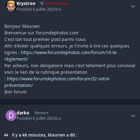
Krystron
Administrateur
Posté(e)
6 juillet 2023
3 a
Bonjour Maurwn
Bienvenue sur forumdephotos.com
C'est ton tout premier post parmi nous.
Afin d'éviter quelques erreurs, je t'invite à lire ces quelques
lignes :
https://www.forumdephotos.com/forum/10-le-
règlement/
Par ailleurs, non obligatoire mais c'est tellement plus convivial
voici le lien de la rubrique présentation
:
https://www.forumdephotos.com/forum/32-votre-
présentation/
Bon forum
Author stats
darko
Membre
Posté(e)
6 juillet 2023
3 a
il y a 46 minutes, Maurwn a dit :