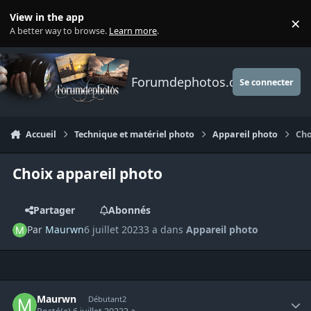
Aller au contenu
View in the app
×
Di
A better way to browse.
Learn more
.
Forumdephotos.com
Se connecter
Accueil
Technique et matériel photo
Appareil photo
Cho
Choix appareil photo
Partager
Abonnés
Par
Maurwn
6 juillet 2023
3 a
dans
Appareil photo
Author stats
Maurwn
Débutant2