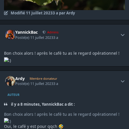
Modifié
11 juillet 2023
3 a
par Ardy
Author stats
YannickBac
Admins
Posté(e)
11 juillet 2023
3 a
Bon choix alors ! après le café tu as le regard opérationnel !
Author stats
Ardy
Membre donateur
Posté(e)
11 juillet 2023
3 a
AUTEUR
il y a 8 minutes, YannickBac a dit :
Bon choix alors ! après le café tu as le regard opérationnel !
Oui, le café y est pour qqch
🤣