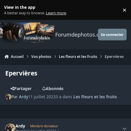
Aller au contenu
View in the app
×
Di
A better way to browse.
Learn more
.
Forumdephotos.com
Se connecter
Accueil
Vos photos
Les fleurs et les fruits
Epervières
Epervières
Partager
Abonnés
Par
Ardy
11 juillet 2023
3 a
dans
Les fleurs et les fruits
Author stats
Ardy
Membre donateur