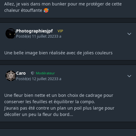
Allez, je vais dans mon bunker pour me protéger de cette
chaleur étouffante
🥵
Author stats
Photographiesjpf
VIP
Posté(e)
11 juillet 2023
3 a
Une belle image bien réalisée avec de jolies couleurs
Author stats
Caro
Modérateur
Posté(e)
12 juillet 2023
3 a
Une fleur bien nette et un bon choix de cadrage pour
conserver les feuilles et équilibrer la compo.
J'aurais pas été contre un plan un poil plus large pour
décoller un peu la fleur du bord...