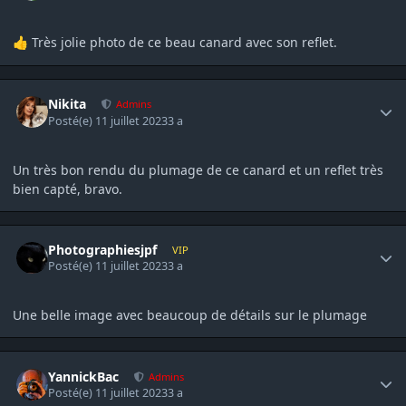
Très jolie photo de ce beau canard avec son reflet.
👍
Author stats
Nikita
Admins
Posté(e)
11 juillet 2023
3 a
Un très bon rendu du plumage de ce canard et un reflet très
bien capté, bravo.
Author stats
Photographiesjpf
VIP
Posté(e)
11 juillet 2023
3 a
Une belle image avec beaucoup de détails sur le plumage
Author stats
YannickBac
Admins
Posté(e)
11 juillet 2023
3 a