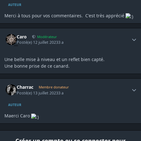
AUTEUR
Merci à tous pour vos commentaires. C'est très apprécié
Author stats
Caro
Modérateur
Posté(e)
12 juillet 2023
3 a
Une belle mise à niveau et un reflet bien capté.
Une bonne prise de ce canard.
Author stats
Charrac
Membre donateur
Posté(e)
13 juillet 2023
3 a
AUTEUR
Maerci Caro
Créer un compte ou se connecter pour