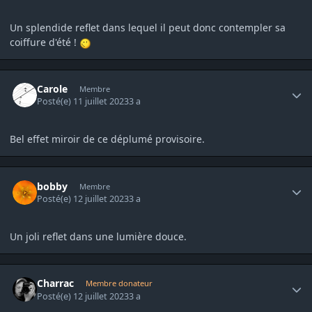
Un splendide reflet dans lequel il peut donc contempler sa
coiffure d'été !
Author stats
Carole
Membre
Posté(e)
11 juillet 2023
3 a
Bel effet miroir de ce déplumé provisoire.
Author stats
bobby
Membre
Posté(e)
12 juillet 2023
3 a
Un joli reflet dans une lumière douce.
Author stats
Charrac
Membre donateur
Posté(e)
12 juillet 2023
3 a