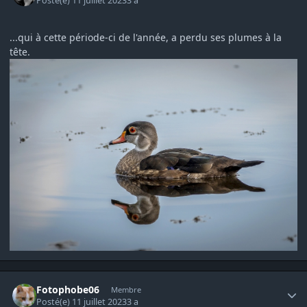
Posté(e)
11 juillet 2023
3 a
...qui à cette période-ci de l'année, a perdu ses plumes à la
tête.
Author stats
Fotophobe06
Membre
Posté(e)
11 juillet 2023
3 a