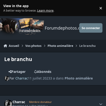
Aller au contenu
View in the app
×
Di
A better way to browse.
Learn more
.
Forumdephotos.com
Se connecter
Accueil
Vos photos
Photo animalière
Le branchu
Le branchu
Partager
Abonnés
Par
Charrac
11 juillet 2023
3 a
dans
Photo animalière
Author stats
Charrac
Membre donateur