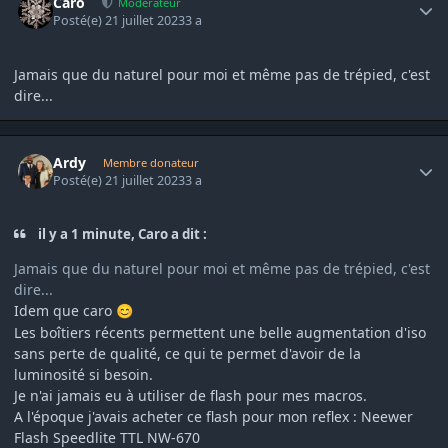
Caro
Modérateur
Posté(e)
21 juillet 2023
3 a
Jamais que du naturel pour moi et même pas de trépied, c'est
dire...
Author stats
Ardy
Membre donateur
Posté(e)
21 juillet 2023
3 a
il y a 1 minute, Caro a dit :
Jamais que du naturel pour moi et même pas de trépied, c'est
dire...
Idem que caro
😊
Les boîtiers récents permettent une belle augmentation d'iso
sans perte de qualité, ce qui te permet d'avoir de la
luminosité si besoin.
Je n'ai jamais eu à utiliser de flash pour mes macros.
A l'époque j'avais acheter ce flash pour mon reflex
:
Neewer
Flash Speedlite TTL NW-670