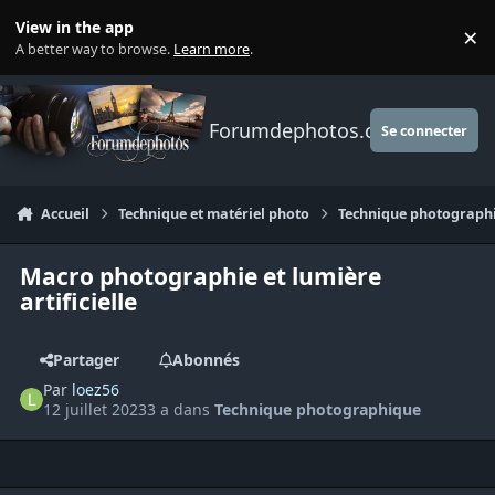
Aller au contenu
View in the app
×
Di
A better way to browse.
Learn more
.
Forumdephotos.com
Se connecter
Accueil
Technique et matériel photo
Technique photograph
Macro photographie et lumière
artificielle
Partager
Abonnés
Par
loez56
12 juillet 2023
3 a
dans
Technique photographique