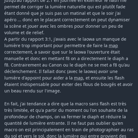
Jusqu'au rapport de 2:1 en journée en extérieur le flash me
permet de corriger la lumière naturelle qui est plutôt fade
étant donné que je suis pas un matinal et que le soir j'ai
apéro ... donc en le placant correctement on peut dynamiser
la scène et jouer avec les ombres pour donner un peu de
volume et de relief.
A partir du rapport 3:1, j'avais avec le laowa un manque de
lumière trop important pour permettre de faire la
map
correctement, a savoir que sur le laowa l'ouverture était
manuelle et donc en mettant f8 on a directement le diaph a
f8. Contrairement au Canon ou le diaph ne se met a f8 qu'au
déclenchement. Il fallait donc (avec le laowa) avoir une
lumière d'appoint pour aider a la
map
, et ensuite les flash
étaient indispensable pour eviter des flous de bougés et avoir
un beau rendu sur l'image.
En fait, j'ai tendance a dire que la macro sans flash est très
très limitée, et qu'a partir du moment ou l'on souhaite de la
profondeur de champs, on va fermer le diaph et réduire la
quantité de lumière entrante. Il ne faut pas oublier qu'en
macro on est principalement en train de photographier au ras
du sol et vers le sol, donc la lumière qui entre provient des