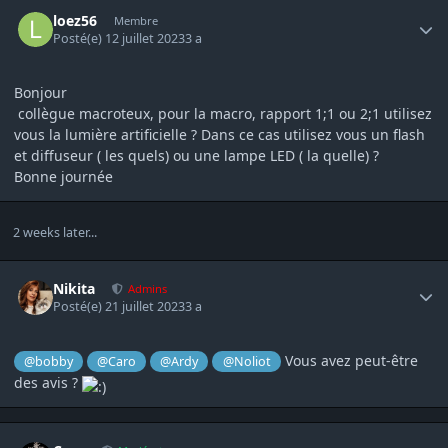
Author stats
loez56
Membre
Posté(e)
12 juillet 2023
3 a
Bonjour
collègue macroteux, pour la macro, rapport 1;1 ou 2;1 utilisez
vous la lumière artificielle ? Dans ce cas utilisez vous un flash
et diffuseur ( les quels) ou une lampe LED ( la quelle) ?
Bonne journée
2 weeks later...
Author stats
Nikita
Admins
Posté(e)
21 juillet 2023
3 a
Vous avez peut-être
@bobby
@Caro
@Ardy
@Noliot
des avis ?
Author stats