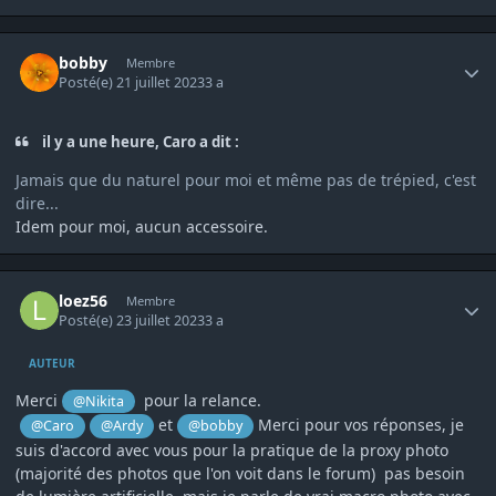
Author stats
bobby
Membre
Posté(e)
21 juillet 2023
3 a
il y a une heure, Caro a dit :
Jamais que du naturel pour moi et même pas de trépied, c'est
dire...
Idem pour moi, aucun accessoire.
Author stats
loez56
Membre
Posté(e)
23 juillet 2023
3 a
AUTEUR
Merci
pour la relance.
@Nikita
et
Merci pour vos réponses, je
@Caro
@Ardy
@bobby
suis d'accord avec vous pour la pratique de la proxy photo
(majorité des photos que l'on voit dans le forum) pas besoin