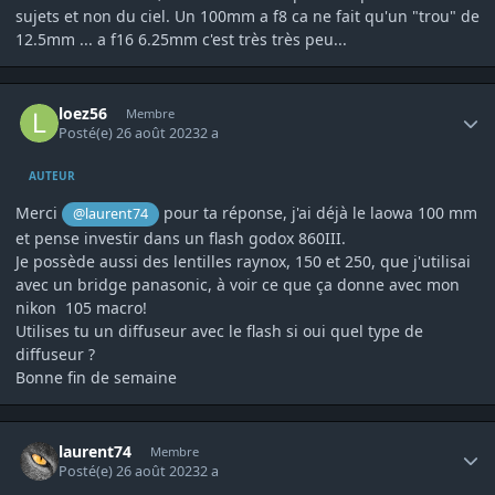
sujets et non du ciel. Un 100mm a f8 ca ne fait qu'un "trou" de
12.5mm ... a f16 6.25mm c'est très très peu...
Author stats
loez56
Membre
Posté(e)
26 août 2023
2 a
AUTEUR
Merci
pour ta réponse, j'ai déjà le laowa 100 mm
@laurent74
et pense investir dans un flash godox 860III.
Je possède aussi des lentilles raynox, 150 et 250, que j'utilisai
avec un bridge panasonic, à voir ce que ça donne avec mon
nikon 105 macro!
Utilises tu un diffuseur avec le flash si oui quel type de
diffuseur ?
Bonne fin de semaine
Author stats
laurent74
Membre
Posté(e)
26 août 2023
2 a