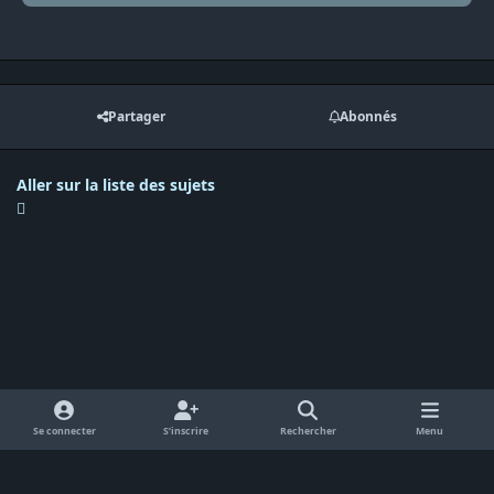
Partager
Abonnés
Aller sur la liste des sujets
Se connecter
S’inscrire
Rechercher
Menu
Langue
Politique de confidentialité
Cookies
RSS
Powered by
Invision Community