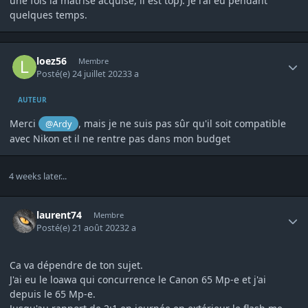
une fois la matrise acquise, il est top). Je l'ai eu pendant
quelques temps.
Author stats
loez56
Membre
Posté(e)
24 juillet 2023
3 a
AUTEUR
Merci
, mais je ne suis pas sûr qu'il soit compatible
@Ardy
avec Nikon et il ne rentre pas dans mon budget
4 weeks later...
Author stats
laurent74
Membre
Posté(e)
21 août 2023
2 a
Ca va dépendre de ton sujet.
J'ai eu le loawa qui concurrence le Canon 65 Mp-e et j'ai
depuis le 65 Mp-e.