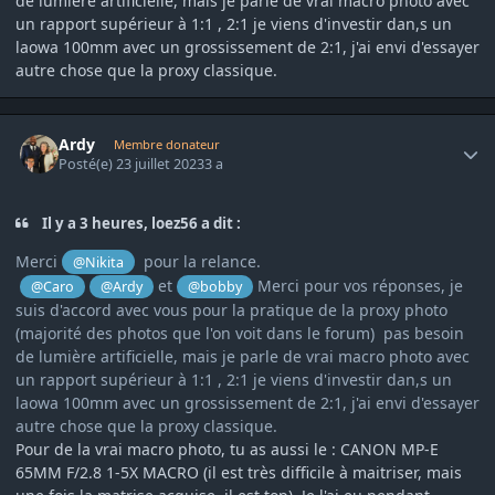
de lumière artificielle, mais je parle de vrai macro photo avec
un rapport supérieur à 1:1 , 2:1 je viens d'investir dan,s un
laowa 100mm avec un grossissement de 2:1, j'ai envi d'essayer
autre chose que la proxy classique.
Author stats
Ardy
Membre donateur
Posté(e)
23 juillet 2023
3 a
Il y a 3 heures, loez56 a dit :
Merci
pour la relance.
@Nikita
et
Merci pour vos réponses, je
@Caro
@Ardy
@bobby
suis d'accord avec vous pour la pratique de la proxy photo
(majorité des photos que l'on voit dans le forum) pas besoin
de lumière artificielle, mais je parle de vrai macro photo avec
un rapport supérieur à 1:1 , 2:1 je viens d'investir dan,s un
laowa 100mm avec un grossissement de 2:1, j'ai envi d'essayer
autre chose que la proxy classique.
Pour de la vrai macro photo, tu as aussi le
:
CANON MP-E
65MM F/2.8 1-5X MACRO (il est très difficile à maitriser, mais