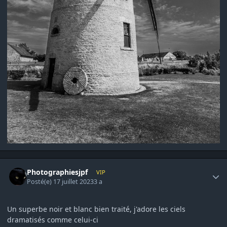
Author stats
Photographiesjpf
VIP
Posté(e)
17 juillet 2023
3 a
Un superbe noir et blanc bien traité, j'adore les ciels
dramatisés comme celui-ci