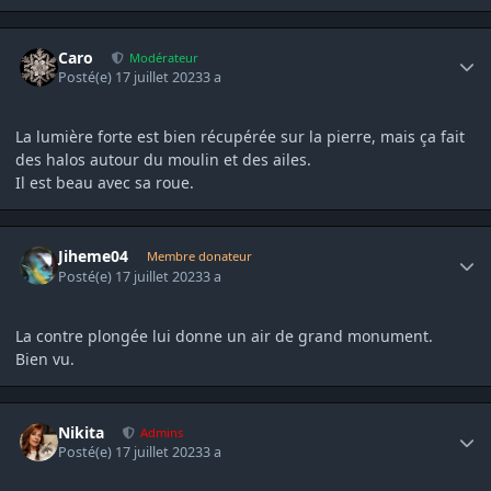
Author stats
Caro
Modérateur
Posté(e)
17 juillet 2023
3 a
La lumière forte est bien récupérée sur la pierre, mais ça fait
des halos autour du moulin et des ailes.
Il est beau avec sa roue.
Author stats
Jiheme04
Membre donateur
Posté(e)
17 juillet 2023
3 a
La contre plongée lui donne un air de grand monument.
Bien vu.
Author stats
Nikita
Admins
Posté(e)
17 juillet 2023
3 a