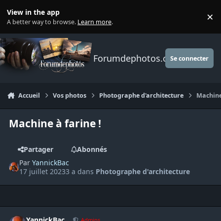
Aller au contenu
View in the app
×
Di
A better way to browse.
Learn more
.
Forumdephotos.com
Se connecter
Accueil
Vos photos
Photographe d'architecture
Machine
Machine à farine !
Partager
Abonnés
Par
YannickBac
17 juillet 2023
3 a
dans
Photographe d'architecture
Author stats
YannickBac
Admins