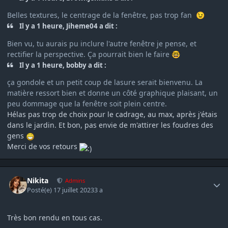
Belles textures, le centrage de la fenêtre, pas trop fan
😉
Il y a 1 heure, Jiheme04 a dit :
Bien vu, tu aurais pu inclure l'autre fenêtre je pense, et
rectifier la perspective. Ça pourrait bien le faire
🤓
Il y a 1 heure, bobby a dit :
ça gondole et un petit coup de lasure serait bienvenu. La
matière ressort bien et donne un côté graphique plaisant, un
peu dommage que la fenêtre soit plein centre.
Hélas pas trop de choix pour le cadrage, au max, après j'étais
dans le jardin. Et bon, pas envie de m'attirer les foudres des
gens
Merci de vos retours
Author stats
Nikita
Admins
Posté(e)
17 juillet 2023
3 a
Très bon rendu en tous cas.