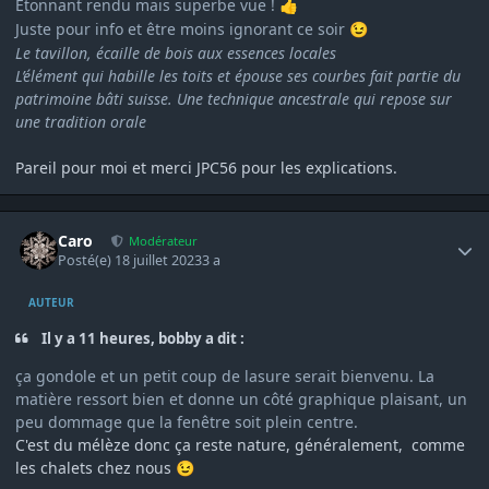
Étonnant rendu mais superbe vue !
👍
Juste pour info et être moins ignorant ce soir
😉
Le tavillon, écaille de bois aux essences locales
L’élément qui habille les toits et épouse ses courbes fait partie du
patrimoine bâti suisse. Une technique ancestrale qui repose sur
une tradition orale
Pareil pour moi et merci JPC56 pour les explications.
Author stats
Caro
Modérateur
Posté(e)
18 juillet 2023
3 a
AUTEUR
Il y a 11 heures, bobby a dit :
ça gondole et un petit coup de lasure serait bienvenu. La
matière ressort bien et donne un côté graphique plaisant, un
peu dommage que la fenêtre soit plein centre.
C'est du mélèze donc ça reste nature, généralement, comme
les chalets chez nous
😉