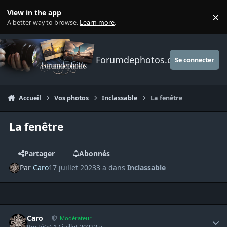
Aller au contenu
View in the app
×
Di
A better way to browse.
Learn more
.
Forumdephotos.com
Se connecter
Accueil
Vos photos
Inclassable
La fenêtre
La fenêtre
Partager
Abonnés
Par
Caro
17 juillet 2023
3 a
dans
Inclassable
Author stats
Caro
Modérateur