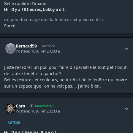
Belle qualité d'image.
Il y a 18 heures, bobby a dit :
un peu dommage que la fenêtre soit plein centre.
Pareil!
Author stats
Bernard59
Membre
Posté(e)
18 juillet 2023
3 a
Juste recadrer un poil pour faire disparaitre le tout petit bout
de l'autre fenêtre à gauche ?
Belles textures et couleurs, petit reflet de le fenêtre qui ouvre
sur un espace que l'on ne voit pas.... j'aime bien.
Author stats
Caro
Modérateur
Posté(e)
18 juillet 2023
3 a
AUTEUR
Il y a 2 heures, Bib a dit :