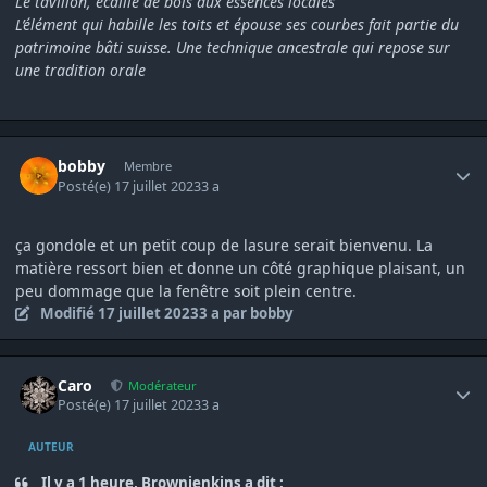
Le tavillon, écaille de bois aux essences locales
L’élément qui habille les toits et épouse ses courbes fait partie du
patrimoine bâti suisse. Une technique ancestrale qui repose sur
une tradition orale
Author stats
bobby
Membre
Posté(e)
17 juillet 2023
3 a
ça gondole et un petit coup de lasure serait bienvenu. La
matière ressort bien et donne un côté graphique plaisant, un
peu dommage que la fenêtre soit plein centre.
Modifié
17 juillet 2023
3 a
par bobby
Author stats
Caro
Modérateur
Posté(e)
17 juillet 2023
3 a
AUTEUR
Il y a 1 heure, Brownjenkins a dit :