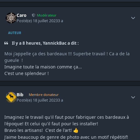
Author stats
Caro
Modérateur
Posté(e)
18 juillet 2023
3 a
AUTEUR
Il y a 8 heures, YannickBac a dit :
Moi j'appelle ça des bardeaux !!! Superbe travail ! Ca a de la
gueule !
Imagine toute la maison comme ça...
C'est une splendeur !
Author stats
Bib
Membre donateur
Posté(e)
18 juillet 2023
3 a
Imaginez le travail qu'il faut pour fabriquer ces bardeaux à
l'époque! Et celui qu'il faut pour les installer!
Bravo les artisans! C'est de l'art!
👍
J'aime beaucoup de genre de photo avec un motif répétitif!