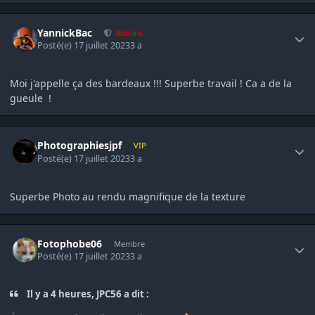
Author stats
YannickBac
Admins
Posté(e)
17 juillet 2023
3 a
Moi j'appelle ça des bardeaux !!! Superbe travail ! Ca a de la
gueule !
Author stats
Photographiesjpf
VIP
Posté(e)
17 juillet 2023
3 a
Superbe Photo au rendu magnifique de la texture
Author stats
Fotophobe06
Membre
Posté(e)
17 juillet 2023
3 a
Il y a 4 heures, JPC56 a dit :