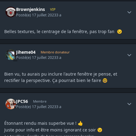
Author stats
Brownjenkins
VIP
Posté(e)
17 juillet 2023
3 a
Belles textures, le centrage de la fenêtre, pas trop fan
😉
Author stats
Jiheme04
Membre donateur
Posté(e)
17 juillet 2023
3 a
Bien vu, tu aurais pu inclure l'autre fenêtre je pense, et
rectifier la perspective. Ça pourrait bien le faire
🤓
Author stats
JPC56
Membre
Posté(e)
17 juillet 2023
3 a
Étonnant rendu mais superbe vue !
👍
Juste pour info et être moins ignorant ce soir
😉