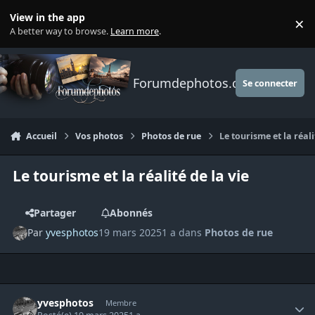
Aller au contenu
View in the app
×
Di
A better way to browse.
Learn more
.
Forumdephotos.com
Se connecter
Accueil
Vos photos
Photos de rue
Le tourisme et la réali
Le tourisme et la réalité de la vie
Partager
Abonnés
Par
yvesphotos
19 mars 2025
1 a
dans
Photos de rue
Author stats
yvesphotos
Membre