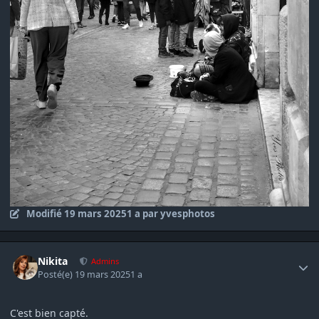
Modifié
19 mars 2025
1 a
par yvesphotos
Author stats
Nikita
Admins
Posté(e)
19 mars 2025
1 a
C'est bien capté.