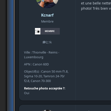
et une belle nette
photo! Très bien 
Kcnarf
Membre
2,1k
messages
Ville : Thionville - Reims -
Luxembourg
APN : Canon 60D
Objectif(s) : Canon 50 mm f1.8,
Sigma 10-20, Tamron 24-70/
f2.8, Canon 70-300
Retouche photo acceptée ?:
Oui