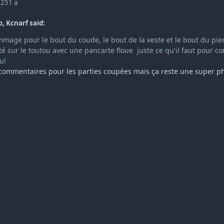
025
1 a
, Kcnarf said:
mmage pour le bout du coude, le bout de la veste et le bout du p
té sur le toutou avec une pancarte floue juste ce qu'il faut pour co
vu!
 commentaires pour les parties coupées mais ça reste une super 