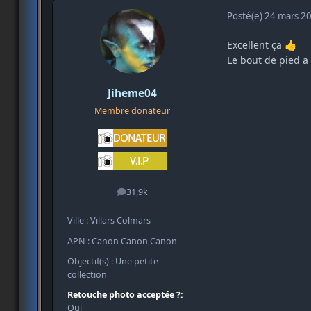
Posté(e)
24 mars 2
Excellent ça
👍
Le bout de pied a 
Jiheme04
Membre donateur
31,9k
messages
Ville : Villars Colmars
APN : Canon Canon Canon
Objectif(s) : Une petite
collection
Retouche photo acceptée ?:
Oui