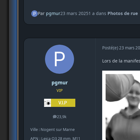
Par
pgmur
23 mars 2025
1 a
dans
Photos de rue
Posté(e)
23 mars 2
Lors de la manife
pgmur
VIP
23,9k
messages
Ville : Nogent sur Marne
APN : Leica Q3 28 mm, M11