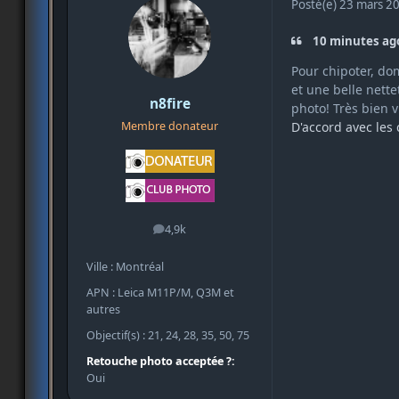
Posté(e)
23 mars 2
10 minutes ago
Pour chipoter, do
et une belle nette
n8fire
photo! Très bien 
D'accord avec les
Membre donateur
4,9k
messages
Ville : Montréal
APN : Leica M11P/M, Q3M et
autres
Objectif(s) : 21, 24, 28, 35, 50, 75
Retouche photo acceptée ?:
Oui