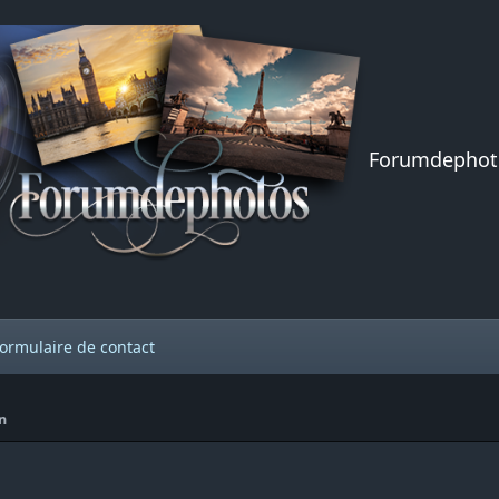
Forumdephot
ormulaire de contact
on