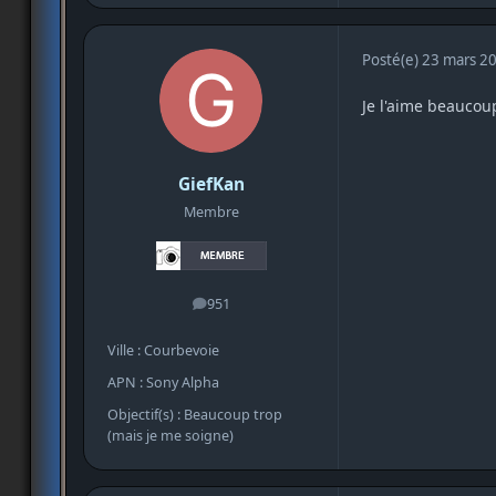
Posté(e)
23 mars 2
Je l'aime beaucoup
GiefKan
Membre
951
messages
Ville : Courbevoie
APN : Sony Alpha
Objectif(s) : Beaucoup trop
(mais je me soigne)