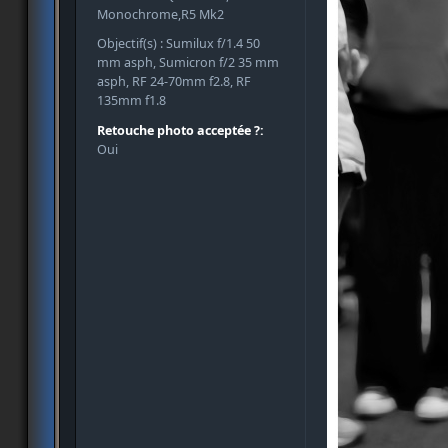
Monochrome,R5 Mk2
Objectif(s) : Sumilux f/1.4 50
mm asph, Sumicron f/2 35 mm
asph, RF 24-70mm f2.8, RF
135mm f1.8
Retouche photo acceptée ?:
Oui