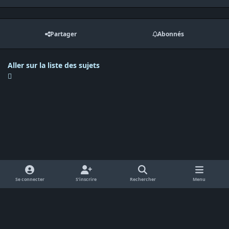
Partager
Abonnés
Aller sur la liste des sujets
Se connecter
S’inscrire
Rechercher
Menu
Langue
Politique de confidentialité
Cookies
RSS
Powered by
Invision Community