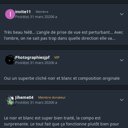
Author stats
invite11
Membre
Posté(e)
31 mars 2020
6 a
Très beau NéB... L'angle de prise de vue est perturbant... Avec
l'ombre, on ne sait pas trop dans quelle direction elle va...
Author stats
Photographiesjpf
VIP
Posté(e)
31 mars 2020
6 a
Oui un superbe cliché noir et blanc et composition originale
Author stats
Jiheme04
Membre donateur
Posté(e)
31 mars 2020
6 a
Le noir et blanc est super bien traité, la compo est
surprenante. Le tout fait que ça fonctionne plutôt bien pour