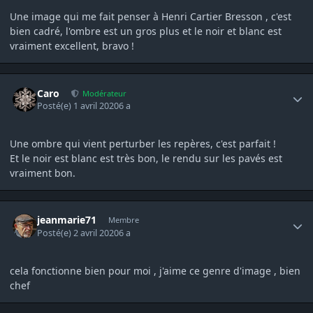
Une image qui me fait penser à Henri Cartier Bresson , c'est
bien cadré, l'ombre est un gros plus et le noir et blanc est
vraiment excellent, bravo !
Author stats
Caro
Modérateur
Posté(e)
1 avril 2020
6 a
Une ombre qui vient perturber les repères, c'est parfait !
Et le noir est blanc est très bon, le rendu sur les pavés est
vraiment bon.
Author stats
jeanmarie71
Membre
Posté(e)
2 avril 2020
6 a
cela fonctionne bien pour moi , j'aime ce genre d'image , bien
chef