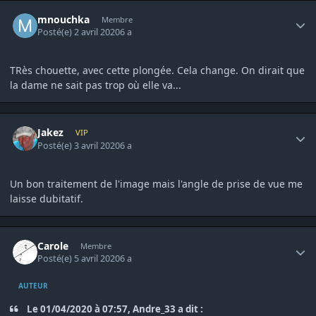
Author stats
mnouchka
Membre
Posté(e)
2 avril 2020
6 a
TRès chouette, avec cette plongée. Cela change. On dirait que
la dame ne sait pas trop où elle va...
Author stats
Jakez
VIP
Posté(e)
3 avril 2020
6 a
Un bon traitement de l'image mais l'angle de prise de vue me
laisse dubitatif.
Author stats
Carole
Membre
Posté(e)
5 avril 2020
6 a
AUTEUR
Le 01/04/2020 à 07:57, Andre_33 a dit :