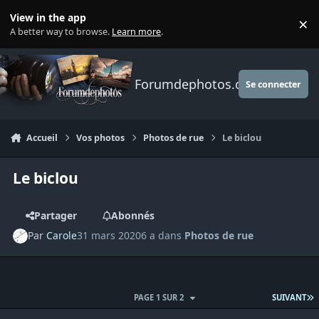
Aller au contenu
View in the app
×
Di
A better way to browse.
Learn more
.
Forumdephotos.com
Se connecter
Accueil
Vos photos
Photos de rue
Le biclou
Le biclou
Partager
Abonnés
Par
Carole
31 mars 2020
6 a
dans
Photos de rue
D
PAGE 1 SUR 2
SUIVANT
Author stats