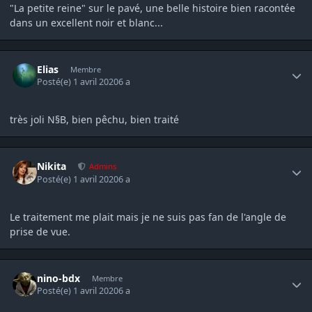
"La petite reine" sur le pavé, une belle histoire bien racontée
dans un excellent noir et blanc...
Author stats
Elias
Membre
Posté(e)
1 avril 2020
6 a
très joli N§B, bien pêchu, bien traité
Author stats
Nikita
Admins
Posté(e)
1 avril 2020
6 a
Le traitement me plait mais je ne suis pas fan de l'angle de
prise de vue.
Author stats
nino-bdx
Membre
Posté(e)
1 avril 2020
6 a