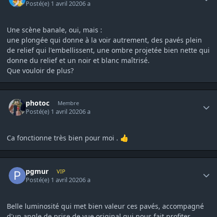
Posté(e)
1 avril 2020
6 a
Une scène banale, oui, mais
:
une plongée qui donne à la voir autrement, des pavés plein
de relief qui l'embellissent, une ombre projetée bien nette qui
donne du relief et un noir et blanc maîtrisé.
Que vouloir de plus?
Author stats
photoc
Membre
Posté(e)
1 avril 2020
6 a
Ca fonctionne très bien pour moi .
👍
Author stats
pgmur
VIP
Posté(e)
1 avril 2020
6 a
Belle luminosité qui met bien valeur ces pavés, accompagné
d'un angle de prise de vue original qui nous fait profiter