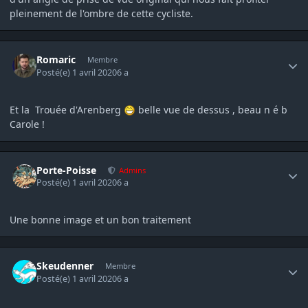
pleinement de l'ombre de cette cycliste.
Author stats
Romaric
Membre
Posté(e)
1 avril 2020
6 a
Et la Trouée d'Arenberg
belle vue de dessus , beau n é b
Carole !
Author stats
Porte-Poisse
Admins
Posté(e)
1 avril 2020
6 a
Une bonne image et un bon traitement
Author stats
Skeudenner
Membre
Posté(e)
1 avril 2020
6 a