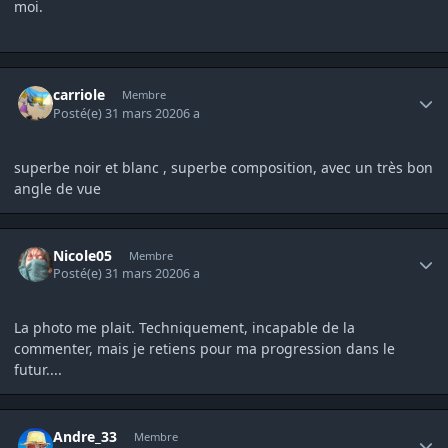
moi.
Author stats
carriole
Membre
Posté(e)
31 mars 2020
6 a
superbe noir et blanc , superbe composition, avec un très bon
angle de vue
Author stats
Nicole05
Membre
Posté(e)
31 mars 2020
6 a
La photo me plait. Techniquement, incapable de la
commenter, mais je retiens pour ma progression dans le
futur....
Author stats
Andre_33
Membre