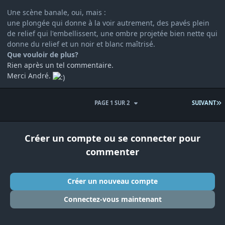
Une scène banale, oui, mais
:
une plongée qui donne à la voir autrement, des pavés plein
de relief qui l'embellissent, une ombre projetée bien nette qui
donne du relief et un noir et blanc maîtrisé.
Que vouloir de plus?
Rien après un tel commentaire.
Merci André.
D
PAGE 1 SUR 2
SUIVANT
Créer un compte ou se connecter pour
commenter
Créer un nouveau compte
Connectez-vous maintenant