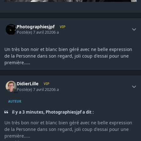
Author stats
Photographiesjpf
VIP
Posté(e)
7 avril 2020
6 a
Un très bon noir et blanc bien géré avec ne belle expression
de la Personne dans son regard, joli coup d'essai pour une
première.....
Author stats
DidierLille
VIP
Posté(e)
7 avril 2020
6 a
AUTEUR
il y a 3 minutes, Photographiesjpf a dit :
Un très bon noir et blanc bien géré avec ne belle expression
de la Personne dans son regard, joli coup d'essai pour une
première.....