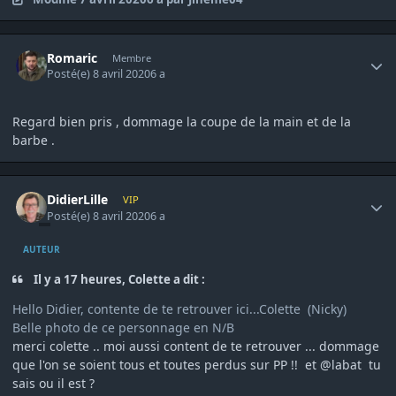
Author stats
Romaric
Membre
Posté(e)
8 avril 2020
6 a
Regard bien pris , dommage la coupe de la main et de la
barbe .
Author stats
DidierLille
VIP
Posté(e)
8 avril 2020
6 a
AUTEUR
Il y a 17 heures, Colette a dit :
Hello Didier, contente de te retrouver ici...Colette (Nicky)
Belle photo de ce personnage en N/B
merci colette .. moi aussi content de te retrouver ... dommage
que l'on se soient tous et toutes perdus sur PP !! et @labat tu
sais ou il est ?