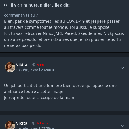
il y a 1 minute, DidierLille a dit :
comment vas tu ?
Bien, pas de symptômes liés au COVID-19 et j'espère passer
au travers comme tout le monde. Toi aussi, je suppose
Ici, tu vas retrouver Nino, JMG, Paced, Skeudenner, Nicky sous
un autre pseudo, et bien d'autres que je n'ai plus en tête. Tu
ne seras pas perdu.
Author stats
Nikita
Admins
Posté(e)
7 avril 2020
6 a
Un joli portrait et une lumière bien gérée qui apporte une
ambiance feutré à cette image.
Je regrette juste la coupe de la main.
Author stats
Nikita
Admins
Posté(e)
7 avril 2020
6 a