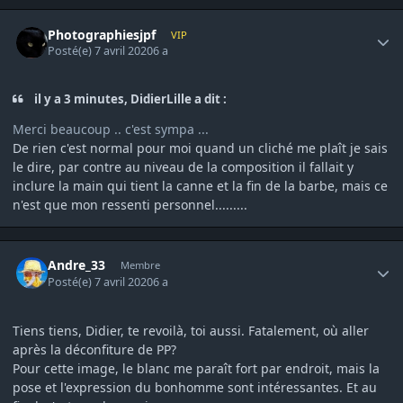
Author stats
Photographiesjpf
VIP
Posté(e)
7 avril 2020
6 a
il y a 3 minutes, DidierLille a dit :
Merci beaucoup .. c'est sympa ...
De rien c'est normal pour moi quand un cliché me plaît je sais
le dire, par contre au niveau de la composition il fallait y
inclure la main qui tient la canne et la fin de la barbe, mais ce
n'est que mon ressenti personnel.........
Author stats
Andre_33
Membre
Posté(e)
7 avril 2020
6 a
Tiens tiens, Didier, te revoilà, toi aussi. Fatalement, où aller
après la déconfiture de PP?
Pour cette image, le blanc me paraît fort par endroit, mais la
pose et l'expression du bonhomme sont intéressantes. Et au