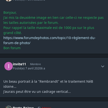
Bonjour,
J'ai mis ta deuxième image en lien car celle-ci ne respecte pas
les tailles autorisées par le forum.
Pour rappel la taille maximale est de 1000 px sur le plus
grand côté.
https://www.forumdephotos.com/topic/10-règlement-du-
forum-de-photo/
Bon forum
Author stats
invite11
Membre
Posté(e)
7 avril 2020
6 a
Un beau portrait à la "Rembrandt" et le traitement NéB
idoine...
J'aurais peut être vu un cadrage vertical...
Author stats
Porte-Poisse
Admins