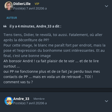
DidierLille
VIP
Posté(e)
7 avril 2020
6 a
AUTEUR
il y a 4 minutes, Andre_33 a dit :
Tiens tiens, Didier, te revoilà, toi aussi. Fatalement, où aller
après la déconfiture de PP?
Pour cette image, le blanc me paraît fort par endroit, mais la
pose et l'expression du bonhomme sont intéressantes. Et au
final, c'est une bonne image
Ah bonsoir André ! ca fait plaisir de te voir ... et de te lire
surtout ...
oui PP ne fonctionne plus et de ce fait j'ai perdu tous mes
contacts de PP ... mais en voila un de retrouvé .. TOI !
comment vas tu ?
Author stats
Andre_33
Membre
Posté(e)
7 avril 2020
6 a