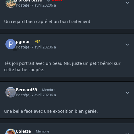
Posté(e)
7 avril 2020
6 a
Un regard bien capté et un bon traitement
Author stats
pgmur
VIP
Posté(e)
7 avril 2020
6 a
Tés joli portrait avec un beau NB, juste un petit bémol sur
cette barbe coupée.
Author stats
Bernard59
Membre
Posté(e)
7 avril 2020
6 a
une belle face avec une exposition bien gérée.
Author stats
Colette
Membre