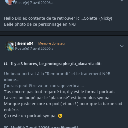
Posté(e)
7 avril 2020
6 a
Hello Didier, contente de te retrouver ici...Colette (Nicky)
Belle photo de ce personnage en N/B
Author stats
Jiheme04
Membre donateur
Posté(e)
7 avril 2020
6 a
Il y a 3 heures, Le_photographe_du_placard a dit :
Un beau portrait à la "Rembrandt" et le traitement NéB
idoine...
J'aurais peut être vu un cadrage vertical...
T'as encore pas tout regardé toi, il y est le format portrait.
La version loupé par
le "placarisé" est bien plus sympa.
Manque juste encore un poil ( et oui ! ) pour que la barbe soit
entière.
Ça reste un portrait sympa.
😉
Modifié
7 avril 2020
6 a
par Jiheme04