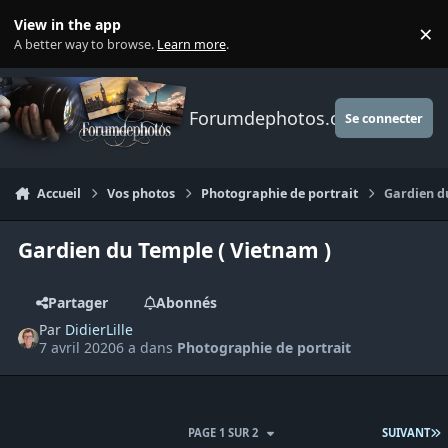
Aller au contenu
View in the app
×
Di
A better way to browse.
Learn more
.
Forumdephotos.com
Se connecter
Accueil
Vos photos
Photographie de portrait
Gardien d
Gardien du Temple ( Vietnam )
Partager
Abonnés
Par
DidierLille
7 avril 2020
6 a
dans
Photographie de portrait
D
PAGE 1 SUR 2
SUIVANT