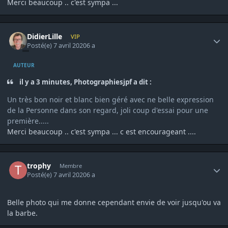
Merci beaucoup .. c'est sympa ...
Author stats
DidierLille
VIP
Posté(e)
7 avril 2020
6 a
AUTEUR
il y a 3 minutes, Photographiesjpf a dit :
Un très bon noir et blanc bien géré avec ne belle expression
de la Personne dans son regard, joli coup d'essai pour une
première.....
Merci beaucoup .. c'est sympa ... c est encourageant ....
Author stats
trophy
Membre
Posté(e)
7 avril 2020
6 a
Belle photo qui me donne cependant envie de voir jusqu'ou va
la barbe.