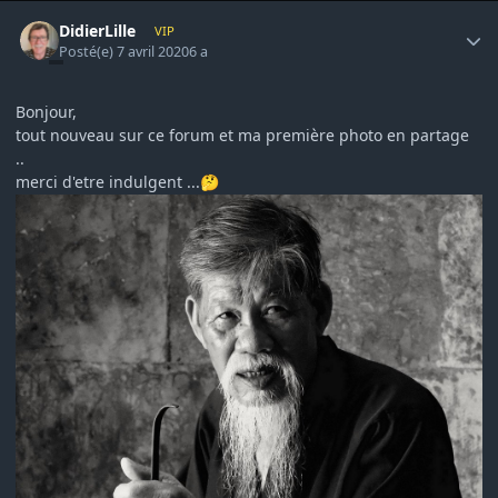
Author stats
DidierLille
VIP
Posté(e)
7 avril 2020
6 a
Bonjour,
tout nouveau sur ce forum et ma première photo en partage
..
merci d'etre indulgent ...
🤔