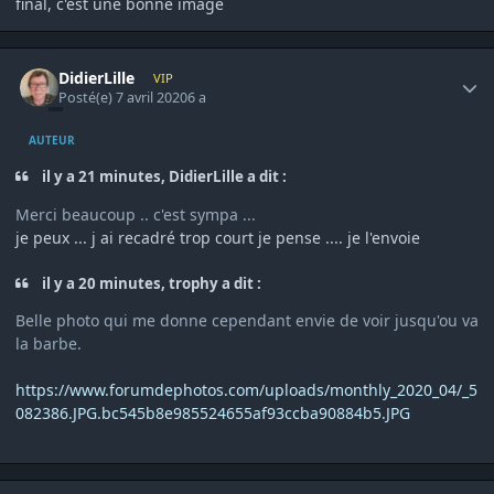
final, c'est une bonne image
Author stats
DidierLille
VIP
Posté(e)
7 avril 2020
6 a
AUTEUR
il y a 21 minutes, DidierLille a dit :
Merci beaucoup .. c'est sympa ...
je peux ... j ai recadré trop court je pense .... je l'envoie
il y a 20 minutes, trophy a dit :
Belle photo qui me donne cependant envie de voir jusqu'ou va
la barbe.
https://www.forumdephotos.com/uploads/monthly_2020_04/_5
082386.JPG.bc545b8e985524655af93ccba90884b5.JPG
Author stats