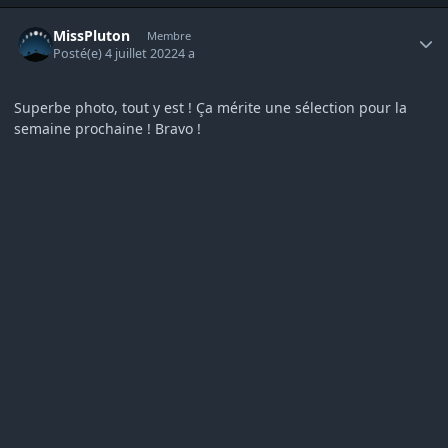
Author stats
MissPluton
Membre
Posté(e)
4 juillet 2022
4 a
Superbe photo, tout y est ! Ça mérite une sélection pour la
semaine prochaine ! Bravo !