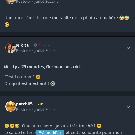
Posté(e)
4 juillet 2022
4 a
Une pure réussite, une merveille de la photo animalière
🤣
🤣
🤣
Author stats
Nikita
Admins
Posté(e)
4 juillet 2022
4 a
il y a 29 minutes, Germanicus a dit :
C'est flou non ?
🤓
Oh qu'il est méchant !
🤣
Author stats
patch05
VIP
Posté(e)
4 juillet 2022
4 a
Quel altruisme ! je suis très touché !
🤣
😂
🤣
😆
Je salue l'effort
et cette solidarité pour mon
@YannickBac