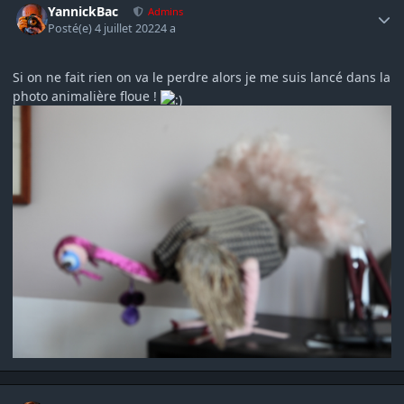
YannickBac
Admins
Posté(e)
4 juillet 2022
4 a
Si on ne fait rien on va le perdre alors je me suis lancé dans la
photo animalière floue !
Author stats