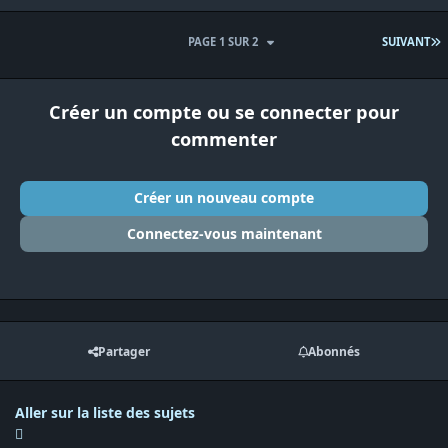
D
PAGE 1 SUR 2
SUIVANT
Créer un compte ou se connecter pour
commenter
Créer un nouveau compte
Connectez-vous maintenant
Partager
Abonnés
Aller sur la liste des sujets