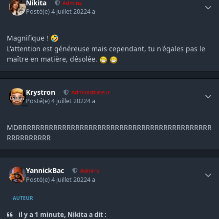
Nikita
Admins
Posté(e)
4 juillet 2022
4 a
Magnifique !
🤣
L'attention est généreuse mais cependant, tu n'égales pas le
maître en matière, désolée.
Author stats
Krystron
Administrateur
Posté(e)
4 juillet 2022
4 a
MDRRRRRRRRRRRRRRRRRRRRRRRRRRRRRRRRRRRRRRRRRRRR
RRRRRRRRRR
Author stats
YannickBac
Admins
Posté(e)
4 juillet 2022
4 a
AUTEUR
il y a 1 minute, Nikita a dit :