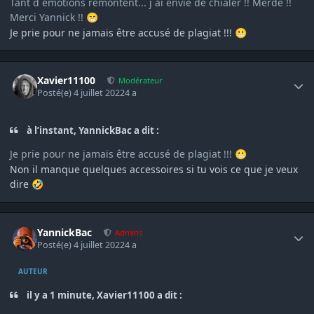
Tant d émotions remontent... j ai envie de chialer !! Merde !!
Merci Yannick !!
😁
Je prie pour ne jamais être accusé de plagiat !!!
😬
Author stats
Xavier11100
Modérateur
Posté(e)
4 juillet 2022
4 a
à l’instant, YannickBac a dit :
Je prie pour ne jamais être accusé de plagiat !!!
😬
Non il manque quelques accessoires si tu vois ce que je veux
dire
🤣
Author stats
YannickBac
Admins
Posté(e)
4 juillet 2022
4 a
AUTEUR
il y a 1 minute, Xavier11100 a dit :