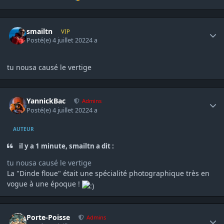
Author stats
smailtn
VIP
Posté(e)
4 juillet 2022
4 a
tu nousa causé le vertige
Author stats
YannickBac
Admins
Posté(e)
4 juillet 2022
4 a
AUTEUR
il y a 1 minute, smailtn a dit :
tu nousa causé le vertige
La "Dinde floue" était une spécialité photographique très en
vogue à une époque !
Author stats
Porte-Poisse
Admins