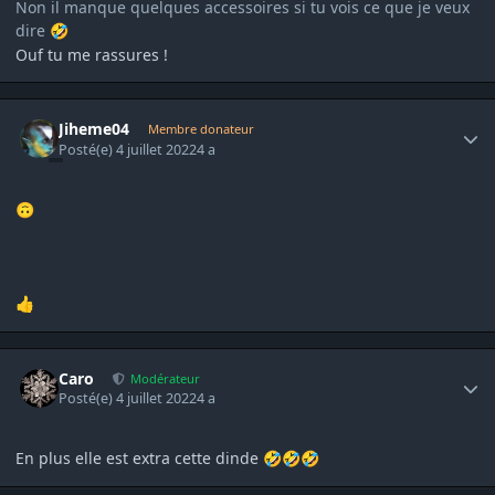
Non il manque quelques accessoires si tu vois ce que je veux
dire
🤣
Ouf tu me rassures !
Author stats
Jiheme04
Membre donateur
Posté(e)
4 juillet 2022
4 a
🙃
👍
Author stats
Caro
Modérateur
Posté(e)
4 juillet 2022
4 a
En plus elle est extra cette dinde
🤣
🤣
🤣