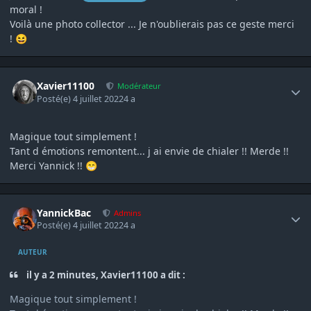
moral !
Voilà une photo collector ... Je n'oublierais pas ce geste merci
!
😆
Author stats
Xavier11100
Modérateur
Posté(e)
4 juillet 2022
4 a
Magique tout simplement !
Tant d émotions remontent... j ai envie de chialer !! Merde !!
Merci Yannick !!
😁
Author stats
YannickBac
Admins
Posté(e)
4 juillet 2022
4 a
AUTEUR
il y a 2 minutes, Xavier11100 a dit :
Magique tout simplement !