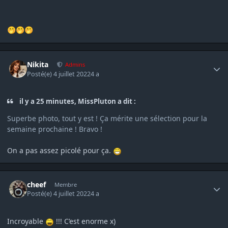
🤭
🤭
🤭
Author stats
Nikita
Admins
Posté(e)
4 juillet 2022
4 a
il y a 25 minutes, MissPluton a dit :
Superbe photo, tout y est ! Ça mérite une sélection pour la
semaine prochaine ! Bravo !
On a pas assez picolé pour ça.
Author stats
cheef
Membre
Posté(e)
4 juillet 2022
4 a
Incroyable
!!! C’est enorme
x)