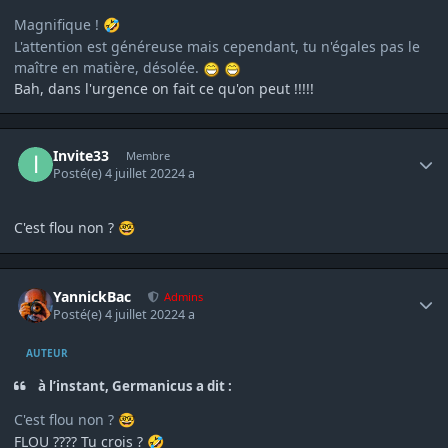
Magnifique !
🤣
L'attention est généreuse mais cependant, tu n'égales pas le
maître en matière, désolée.
Bah, dans l'urgence on fait ce qu'on peut !!!!!
Author stats
Invite33
Membre
Posté(e)
4 juillet 2022
4 a
C'est flou non ?
🤓
Author stats
YannickBac
Admins
Posté(e)
4 juillet 2022
4 a
AUTEUR
à l’instant, Germanicus a dit :
C'est flou non ?
🤓
FLOU ???? Tu crois ?
🤣