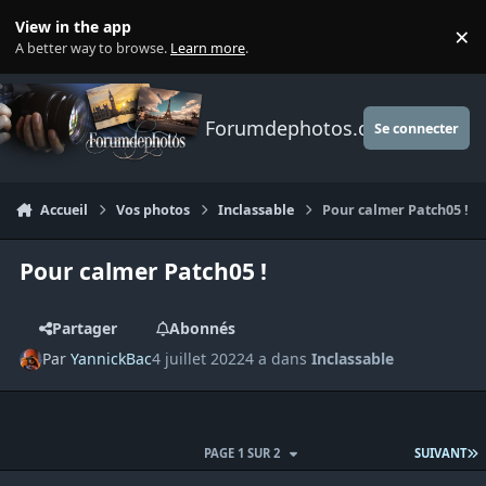
Aller au contenu
View in the app
×
Di
A better way to browse.
Learn more
.
Forumdephotos.com
Se connecter
Accueil
Vos photos
Inclassable
Pour calmer Patch05 !
Pour calmer Patch05 !
Partager
Abonnés
Par
YannickBac
4 juillet 2022
4 a
dans
Inclassable
D
PAGE 1 SUR 2
SUIVANT
Author stats