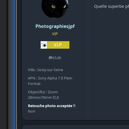
Quelle superbe p
Photographiesjpf
VIP
63,6k
messages
Ville : Soisy-sur-Seine
APN : Sony Alpha 7 II Plein
Format
Objectif(s) : Zoom
28mmx70mm f2,8
Retouche photo acceptée ?:
Non