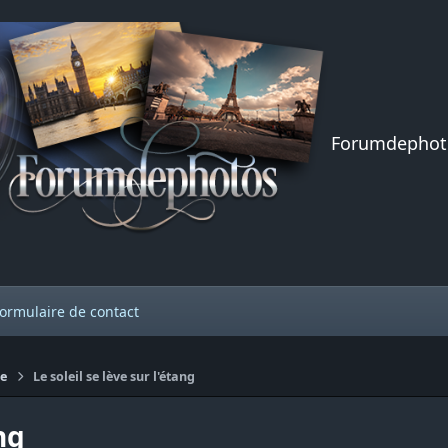
Forumdephot
ormulaire de contact
re
Le soleil se lève sur l'étang
ng