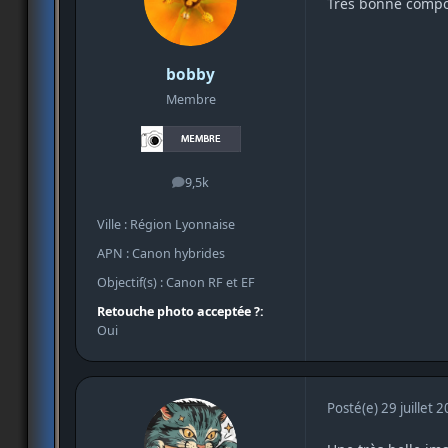
Très bonne compo
bobby
Membre
9,5k
messages
Ville : Région Lyonnaise
APN : Canon hybrides
Objectif(s) : Canon RF et EF
Retouche photo acceptée ?:
Oui
Posté(e)
29 juillet 