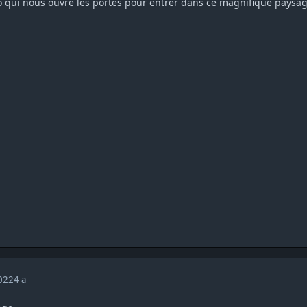
 qui nous ouvre les portes pour entrer dans ce magnifique paysa
2022
4 a