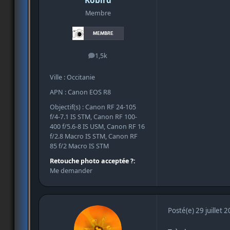
Kobird
Membre
1,5k
messages
Ville : Occitanie
APN : Canon EOS R8
Objectif(s) : Canon RF 24-105
f/4-7.1 IS STM, Canon RF 100-
400 f/5.6-8 IS USM, Canon RF 16
f/2.8 Macro IS STM, Canon RF
85 f/2 Macro IS STM
Retouche photo acceptée ?:
Me demander
Posté(e)
29 juillet 