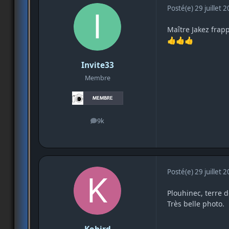
Posté(e)
29 juillet 
Maître Jakez frap
👍
👍
👍
Invite33
Membre
9k
messages
Posté(e)
29 juillet 
Plouhinec, terre d
Très belle photo.