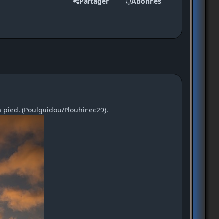
Partager
Abonnés
à pied. (Poulguidou/Plouhinec29).