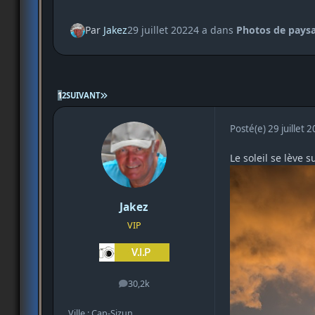
Par
Jakez
29 juillet 2022
4 a
dans
Photos de paysa
DERNIÈRE PAGE
1
2
SUIVANT
Posté(e)
29 juillet 
Le soleil se lève
Jakez
VIP
30,2k
messages
Ville : Cap-Sizun