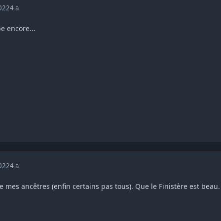
2022
4 a
pe encore...
2022
4 a
e mes ancêtres (enfin certains pas tous). Que le Finistère est beau.