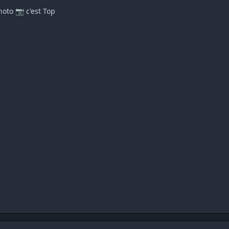
hoto
c'est Top
📷