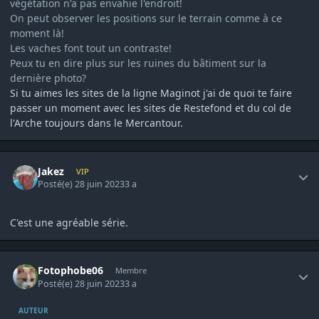
végétation n'a pas envahie l'endroit!
On peut observer les positions sur le terrain comme à ce
moment là!
Les vaches font tout un contraste!
Peux tu en dire plus sur les ruines du bâtiment sur la
dernière photo?
Si tu aimes les sites de la ligne Maginot j'ai de quoi te faire
passer un moment avec les sites de Restefond et du col de
l'Arche toujours dans le Mercantour.
Author stats
Jakez
VIP
Posté(e)
28 juin 2023
3 a
C'est une agréable série.
Author stats
Fotophobe06
Membre
Posté(e)
28 juin 2023
3 a
AUTEUR