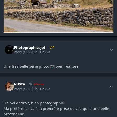
Author stats
Photographiesjpf
VIP
Posté(e)
28 juin 2023
3 a
Une très belle série photo
bien réalisée
📷
Author stats
Nikita
Admins
Posté(e)
28 juin 2023
3 a
Un bel endroit, bien photographié.
Ma préférence va à la première prise de vue qui a une belle
profondeur.