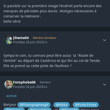
Si paisible sur la première image l'endroit porte encore des
marques de périodes plus dures. Vestiges nécessaires à
conserver la mémoire .
belle série
Author stats
Jiheme04
Membre donateur
Posté(e)
28 juin 2023
3 a
Sympa le coin, tu connais peut être aussi la "Route de
l'Amitié" au départ de Castérino et qui fini au col de Tende.
Elle se prend ou cette piste de l'Authion ?
Author stats
Fotophobe06
Membre
Posté(e)
28 juin 2023
3 a
AUTEUR
Bonjour
,
,
,
@Photographiesjpf
@Nikita
@Porte-Poisse
,
, et
Merci pour