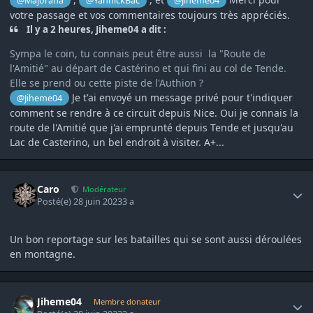
@Majorana
@YannickBac
@Jiheme04
votre passage et vos commentaires toujours très appréciés.
Il y a 2 heures, Jiheme04 a dit :
Sympa le coin, tu connais peut être aussi la "Route de
l'Amitié" au départ de Castérino et qui fini au col de Tende.
Elle se prend ou cette piste de l'Authion ?
Je t'ai envoyé un message privé pour t'indiquer
@Jiheme04
comment se rendre à ce circuit depuis Nice. Oui je connais la
route de l'Amitié que j'ai emprunté depuis Tende et jusqu'au
Lac de Casterino, un bel endroit à visiter. A+...
Author stats
Caro
Modérateur
Posté(e)
28 juin 2023
3 a
Un bon reportage sur les batailles qui se sont aussi déroulées
en montagne.
Author stats
Jiheme04
Membre donateur