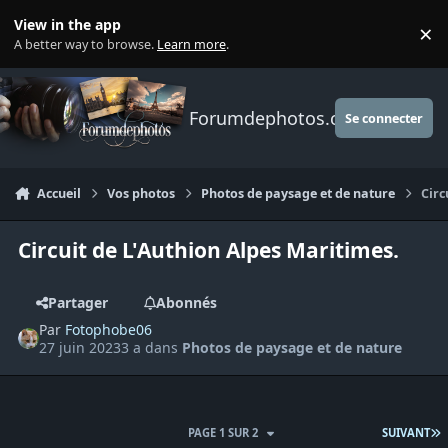
Aller au contenu
View in the app
×
Di
A better way to browse.
Learn more
.
Forumdephotos.com
Se connecter
Accueil
Vos photos
Photos de paysage et de nature
Circ
Circuit de L'Authion Alpes Maritimes.
Partager
Abonnés
Par
Fotophobe06
27 juin 2023
3 a
dans
Photos de paysage et de nature
D
PAGE 1 SUR 2
SUIVANT