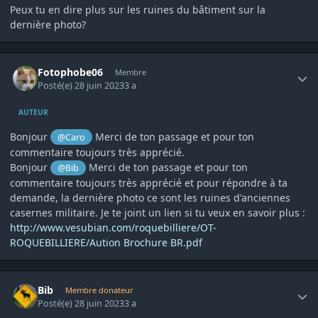
Peux tu en dire plus sur les ruines du bâtiment sur la
dernière photo?
Author stats
Fotophobe06
Membre
Posté(e)
28 juin 2023
3 a
AUTEUR
Bonjour
Merci de ton passage et pour ton
@Caro
commentaire toujours très apprécié.
Bonjour
Merci de ton passage et pour ton
@Bib
commentaire toujours très apprécié et pour répondre à ta
demande, la dernière photo ce sont les ruines d'anciennes
casernes militaire. Je te joint un lien si tu veux en savoir plus
:
http://www.vesubian.com/roquebilliere/OT-
ROQUEBILLIERE/Aution Brochure BR.pdf
Author stats
Bib
Membre donateur
Posté(e)
28 juin 2023
3 a