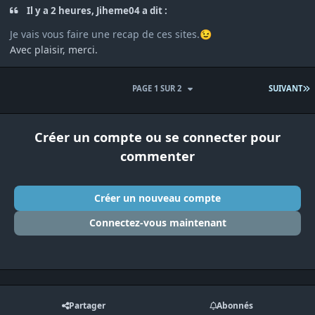
Il y a 2 heures, Jiheme04 a dit :
Je vais vous faire une recap de ces sites.
😉
Avec plaisir, merci.
D
PAGE 1 SUR 2
SUIVANT
Créer un compte ou se connecter pour
commenter
Créer un nouveau compte
Connectez-vous maintenant
Partager
Abonnés