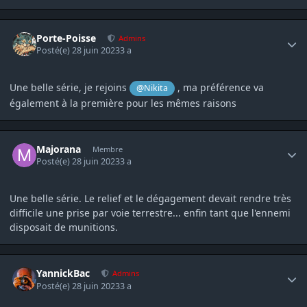
Author stats
Porte-Poisse
Admins
Posté(e)
28 juin 2023
3 a
Une belle série, je rejoins
, ma préférence va
@Nikita
également à la première pour les mêmes raisons
Author stats
Majorana
Membre
Posté(e)
28 juin 2023
3 a
Une belle série. Le relief et le dégagement devait rendre très
difficile une prise par voie terrestre... enfin tant que l'ennemi
disposait de munitions.
Author stats
YannickBac
Admins
Posté(e)
28 juin 2023
3 a