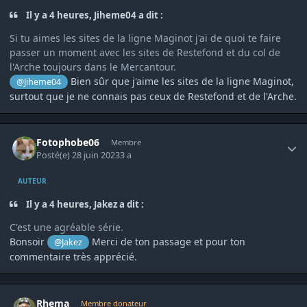
Il y a 4 heures, Jiheme04 a dit :
Si tu aimes les sites de la ligne Maginot j'ai de quoi te faire
passer un moment avec les sites de Restefond et du col de
l'Arche toujours dans le Mercantour.
Bien sûr que j'aime les sites de la ligne Maginot,
@Jiheme04
surtout que je ne connais pas ceux de Restefond et de l'Arche.
Author stats
Fotophobe06
Membre
Posté(e)
28 juin 2023
3 a
AUTEUR
Il y a 4 heures, Jakez a dit :
C'est une agréable série.
Bonsoir
Merci de ton passage et pour ton
@Jakez
commentaire très apprécié.
Author stats
Rhema
Membre donateur