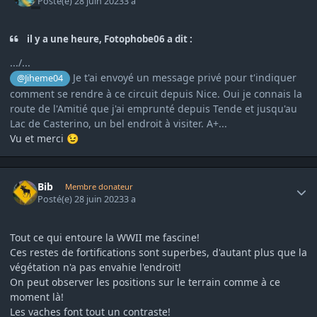
Posté(e)
28 juin 2023
3 a
il y a une heure, Fotophobe06 a dit :
.../...
Je t'ai envoyé un message privé pour t'indiquer
@Jiheme04
comment se rendre à ce circuit depuis Nice. Oui je connais la
route de l'Amitié que j'ai emprunté depuis Tende et jusqu'au
Lac de Casterino, un bel endroit à visiter. A+...
Vu et merci
😉
Author stats
Bib
Membre donateur
Posté(e)
28 juin 2023
3 a
Tout ce qui entoure la WWII me fascine!
Ces restes de fortifications sont superbes, d'autant plus que la
végétation n'a pas envahie l'endroit!
On peut observer les positions sur le terrain comme à ce
moment là!
Les vaches font tout un contraste!