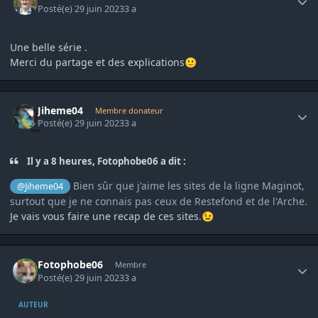
Posté(e)
29 juin 2023
3 a
Une belle série .
Merci du partage et des explications
🙂
Author stats
Jiheme04
Membre donateur
Posté(e)
29 juin 2023
3 a
Il y a 8 heures, Fotophobe06 a dit :
Bien sûr que j'aime les sites de la ligne Maginot,
@Jiheme04
surtout que je ne connais pas ceux de Restefond et de l'Arche.
Je vais vous faire une recap de ces sites.
😉
Author stats
Fotophobe06
Membre
Posté(e)
29 juin 2023
3 a
AUTEUR