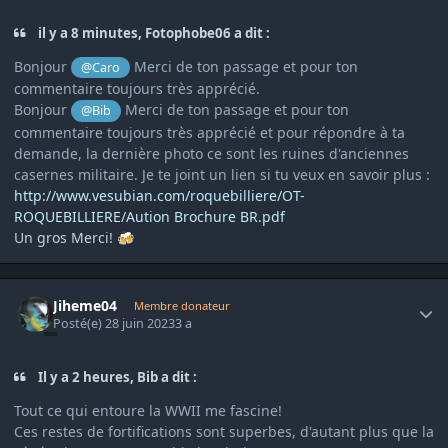
il y a 8 minutes, Fotophobe06 a dit :
Bonjour
Merci de ton passage et pour ton
@Caro
commentaire toujours très apprécié.
Bonjour
Merci de ton passage et pour ton
@Bib
commentaire toujours très apprécié et pour répondre à ta
demande, la dernière photo ce sont les ruines d'anciennes
casernes militaire. Je te joint un lien si tu veux en savoir plus
:
http://www.vesubian.com/roquebilliere/OT-
ROQUEBILLIERE/Aution Brochure BR.pdf
Un gros Merci!
🍻
Author stats
Jiheme04
Membre donateur
Posté(e)
28 juin 2023
3 a
Il y a 2 heures, Bib a dit :
Tout ce qui entoure la WWII me fascine!
Ces restes de fortifications sont superbes, d'autant plus que la